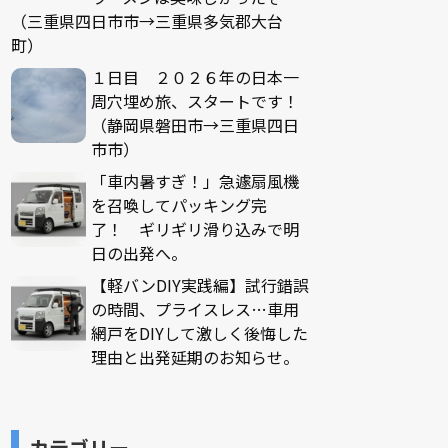
（三重県四日市市→三重県多気郡大台
町）
１日目 ２０２６年の日本一
周穴埋め旅、スタートです！
（静岡県磐田市→三重県四日
市市）
「車内暑すぎ！」急遽扇風機
を召喚してパッキング完
了！ ギリギリ滑り込みで明
日の出発へ。
【軽バンDIY実践編】試行錯誤
の時間、プライスレス…車用
網戸をDIYして激しく後悔した
理由と出発延期のお知らせ。
カテゴリー