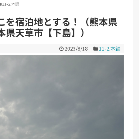
11-2.本編
こを宿泊地とする！（熊本県
本県天草市【下島】）
2023/8/18
11-2.本編