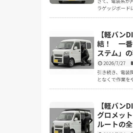
さて、電装系が
ラゲッジボードに
【軽バンD
結！ 一番
ステム」の
2026/7/27
引き続き、電装
となくで作業をや
【軽バンD
グロメット
ルートの全