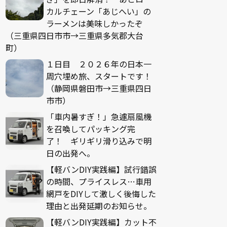
カルチェーン「あじへい」の
ラーメンは美味しかったぞ
（三重県四日市市→三重県多気郡大台
町）
１日目 ２０２６年の日本一
周穴埋め旅、スタートです！
（静岡県磐田市→三重県四日
市市）
「車内暑すぎ！」急遽扇風機
を召喚してパッキング完
了！ ギリギリ滑り込みで明
日の出発へ。
【軽バンDIY実践編】試行錯誤
の時間、プライスレス…車用
網戸をDIYして激しく後悔した
理由と出発延期のお知らせ。
【軽バンDIY実践編】カット不