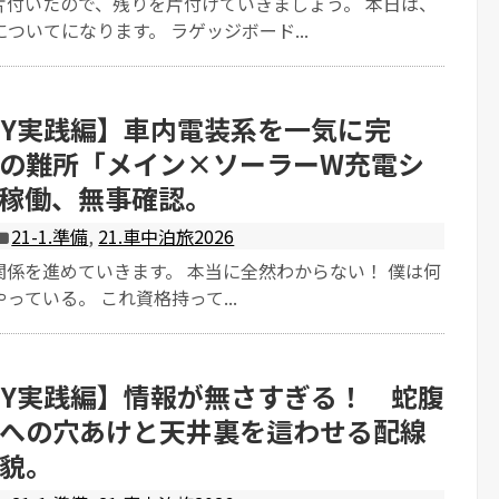
片付いたので、残りを片付けていきましょう。 本日は、
ついてになります。 ラゲッジボード...
IY実践編】車内電装系を一気に完
の難所「メイン×ソーラーW充電シ
稼働、無事確認。
21-1.準備
,
21.車中泊旅2026
関係を進めていきます。 本当に全然わからない！ 僕は何
っている。 これ資格持って...
IY実践編】情報が無さすぎる！ 蛇腹
への穴あけと天井裏を這わせる配線
貌。