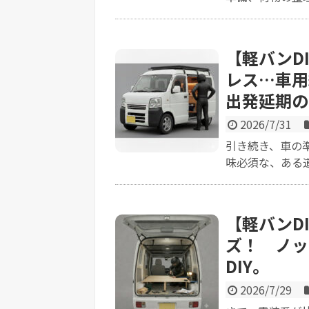
【軽バンD
レス…車用
出発延期の
2026/7/31
引き続き、車の
味必須な、ある道
【軽バンD
ズ！ ノッ
DIY。
2026/7/29