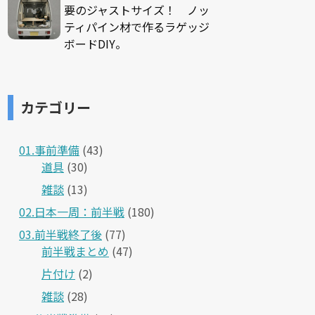
要のジャストサイズ！ ノッ
ティパイン材で作るラゲッジ
ボードDIY。
カテゴリー
01.事前準備
(43)
道具
(30)
雑談
(13)
02.日本一周：前半戦
(180)
03.前半戦終了後
(77)
前半戦まとめ
(47)
片付け
(2)
雑談
(28)