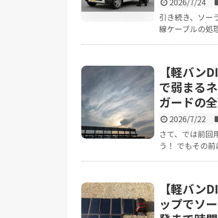
2026/7/24
引き続き、ソー
線ケーブルの処理
【軽バンD
で弱まるネ
ガードの全
2026/7/22
さて、では前回
う！ でもその前に
【軽バンD
ップでソー