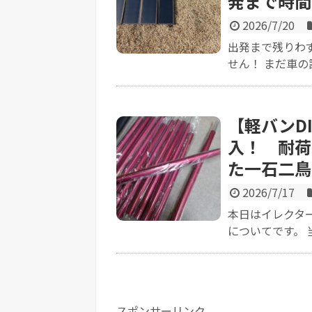
発まで時間
2026/7/20
出発まで残りわ
せん！ まだ車の
【軽バンD
入！ 耐荷
た一石二鳥
2026/7/17
本日はイレクタ
についてです。 
スポンサーリンク