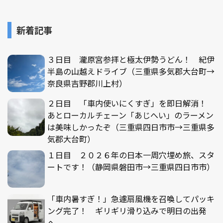
新着記事
３日目 瀧原宮参拝と極太伊勢うどん！ 紀伊
半島の山越えドライブ（三重県多気郡大台町→
奈良県吉野郡川上村）
２日目 「車内使いにくすぎ」を即日解消！
あとローカルチェーン「あじへい」のラーメン
は美味しかったぞ（三重県四日市市→三重県多
気郡大台町）
１日目 ２０２６年の日本一周穴埋め旅、スタ
ートです！（静岡県磐田市→三重県四日市市）
「車内暑すぎ！」急遽扇風機を召喚してパッキ
ング完了！ ギリギリ滑り込みで明日の出発
へ。