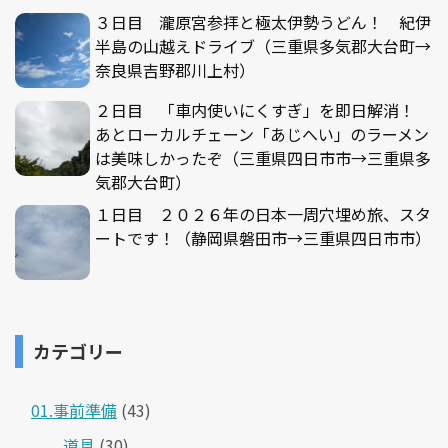
３日目 瀧原宮参拝と極太伊勢うどん！ 紀伊
半島の山越えドライブ（三重県多気郡大台町→
奈良県吉野郡川上村）
２日目 「車内使いにくすぎ」を即日解消！
あとローカルチェーン「あじへい」のラーメン
は美味しかったぞ（三重県四日市市→三重県多
気郡大台町）
１日目 ２０２６年の日本一周穴埋め旅、スタ
ートです！（静岡県磐田市→三重県四日市市）
カテゴリー
01.事前準備
(43)
道具
(30)