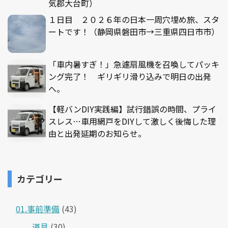
気郡大台町）
１日目 ２０２６年の日本一周穴埋め旅、スタ
ートです！（静岡県磐田市→三重県四日市市）
「車内暑すぎ！」急遽扇風機を召喚してパッキ
ング完了！ ギリギリ滑り込みで明日の出発
へ。
【軽バンDIY実践編】試行錯誤の時間、プライ
スレス…車用網戸をDIYして激しく後悔した理
由と出発延期のお知らせ。
カテゴリー
01.事前準備
(43)
道具
(30)