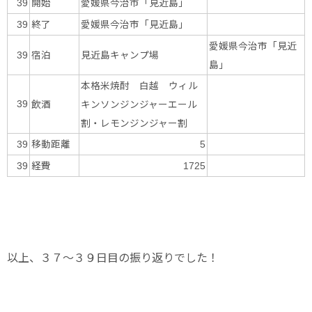
開始
愛媛県今治市「見近島」
39
終了
愛媛県今治市「見近島」
39
愛媛県今治市「見近
宿泊
見近島キャンプ場
39
島」
本格米焼酎 白越 ウィル
飲酒
キンソンジンジャーエール
39
割・レモンジンジャー割
移動距離
39
5
経費
39
1725
以上、３７～３９日目の振り返りでした！