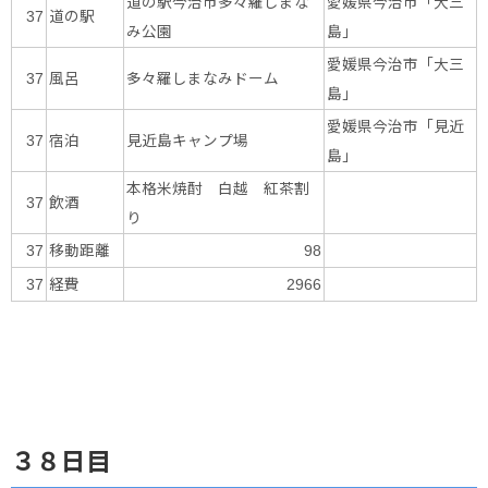
道の駅今治市多々羅しまな
愛媛県今治市「大三
道の駅
37
み公園
島」
愛媛県今治市「大三
風呂
多々羅しまなみドーム
37
島」
愛媛県今治市「見近
宿泊
見近島キャンプ場
37
島」
本格米焼酎 白越 紅茶割
飲酒
37
り
移動距離
37
98
経費
37
2966
３８日目