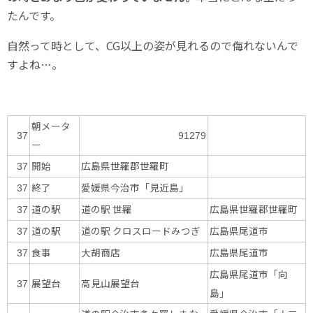
たんです。
自然って時として、CG以上の姿が見れるので侮れないんで
すよね…。
朝メータ
37
91279
ー
開始
広島県世羅郡世羅町
37
終了
愛媛県今治市「見近島」
37
道の駅
道の駅 世羅
広島県世羅郡世羅町
37
道の駅
道の駅 クロスロードみつぎ
広島県尾道市
37
食事
大胡商店
広島県尾道市
37
広島県尾道市「向
展望台
高見山展望台
37
島」