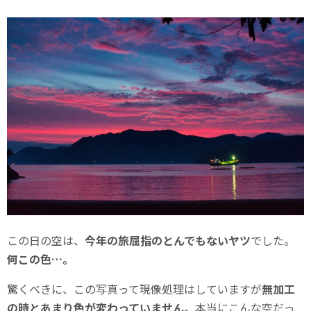
この日の空は、
今年の旅屈指のとんでもないヤツ
でした。
何この色…。
驚くべきに、この写真って現像処理はしていますが
無加工
の時とあまり色が変わっていません。
本当にこんな空だっ