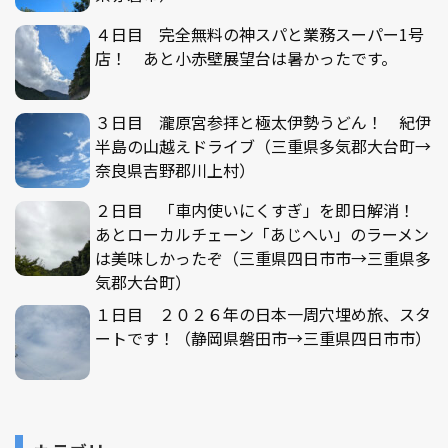
４日目 完全無料の神スパと業務スーパー1号
店！ あと小赤壁展望台は暑かったです。
３日目 瀧原宮参拝と極太伊勢うどん！ 紀伊
半島の山越えドライブ（三重県多気郡大台町→
奈良県吉野郡川上村）
２日目 「車内使いにくすぎ」を即日解消！
あとローカルチェーン「あじへい」のラーメン
は美味しかったぞ（三重県四日市市→三重県多
気郡大台町）
１日目 ２０２６年の日本一周穴埋め旅、スタ
ートです！（静岡県磐田市→三重県四日市市）