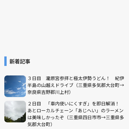
新着記事
３日目 瀧原宮参拝と極太伊勢うどん！ 紀伊
半島の山越えドライブ（三重県多気郡大台町→
奈良県吉野郡川上村）
２日目 「車内使いにくすぎ」を即日解消！
あとローカルチェーン「あじへい」のラーメン
は美味しかったぞ（三重県四日市市→三重県多
気郡大台町）