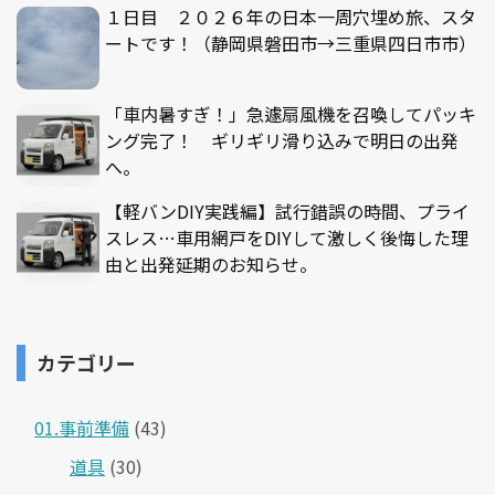
１日目 ２０２６年の日本一周穴埋め旅、スタ
ートです！（静岡県磐田市→三重県四日市市）
「車内暑すぎ！」急遽扇風機を召喚してパッキ
ング完了！ ギリギリ滑り込みで明日の出発
へ。
【軽バンDIY実践編】試行錯誤の時間、プライ
スレス…車用網戸をDIYして激しく後悔した理
由と出発延期のお知らせ。
カテゴリー
01.事前準備
(43)
道具
(30)