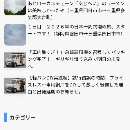
あとローカルチェーン「あじへい」のラーメン
は美味しかったぞ（三重県四日市市→三重県多
気郡大台町）
１日目 ２０２６年の日本一周穴埋め旅、スタ
ートです！（静岡県磐田市→三重県四日市市）
「車内暑すぎ！」急遽扇風機を召喚してパッキ
ング完了！ ギリギリ滑り込みで明日の出発
へ。
【軽バンDIY実践編】試行錯誤の時間、プライ
スレス…車用網戸をDIYして激しく後悔した理
由と出発延期のお知らせ。
カテゴリー