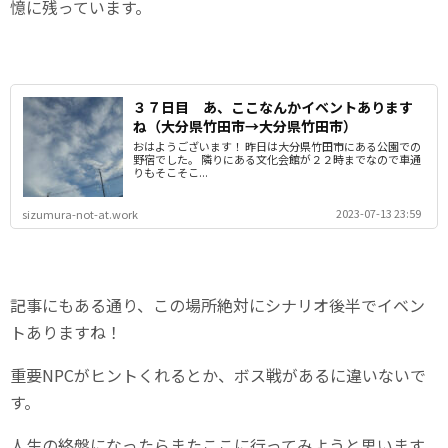
憶に残っています。
３７日目 あ、ここなんかイベントあります
ね（大分県竹田市→大分県竹田市）
おはようございます！ 昨日は大分県竹田市にある公園での
野宿でした。 隣りにある文化会館が２２時までなので車通
りもそこそこ...
2023-07-13 23:59
sizumura-not-at.work
記事にもある通り、この場所絶対にシナリオ後半でイベン
トありますね！
重要NPCがヒントくれるとか、ボス戦があるに違いないで
す。
人生の終盤になったらまたここに行ってみようと思います