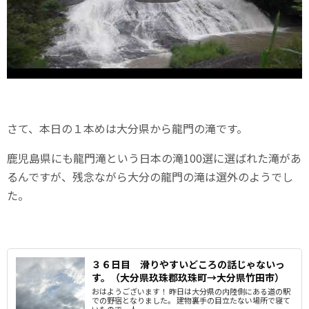
さて、本日の１本めは大分県から龍門の滝です。
鹿児島県にも龍門滝という日本の滝100選に選ばれた滝があ
るんですが、残念ながら大分の龍門の滝は選外のようでし
た。
３６日目 滑りやすいどころの話じゃないっ
す。（大分県玖珠郡玖珠町→大分県竹田市）
おはようございます！ 昨日は大分県の内陸側にある道の駅
での野宿となりました。 建物裏手の目立たない場所で寝て
いたので、人...