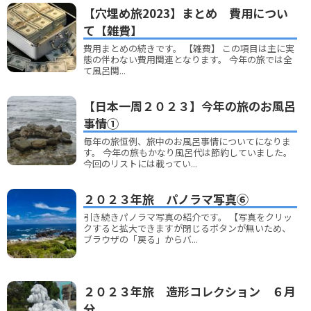
【穴埋め旅2023】まとめ 費用につい
て【雑費】
費用まとめの続きです。 【雑費】 この項目は主に実
態の伴わない費用関連となります。 今年の旅では全
て風呂関...
【日本一周２０２３】今年の旅のお風呂
事情①
毎年の旅恒例、旅中のお風呂事情についてになりま
す。 今年の旅もかなり風呂代は節約していました。
今回のリストには載ってい...
２０２３年旅 パノラマ写真⑥
引き続きパノラマ写真の紹介です。 【写真をクリッ
クすると拡大できますが閉じるボタンが無いため、
ブラウザの「戻る」からバ...
２０２３年旅 造形コレクション ６月
分