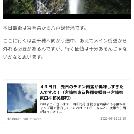
本日最後は宮崎県から八戸観音滝です。
ここに行くは高千穂へ向かう途中、あえてメイン街道から
外れる必要があるんですが、行く価値は十分あるんじゃな
いかなと思います。
４３日目 先日のチキン南蛮が美味しすぎた
んですよ！（宮崎県東臼杵郡美郷町→宮崎県
東臼杵郡美郷町）
おはようございます！ 昨日も引き続き宮崎県にある無料キ
ャンプ場で宿泊していたわけですが… なんと、夜半から雨
が降ってきて...
2023-07-19 23:59
sizumura-not-at.work