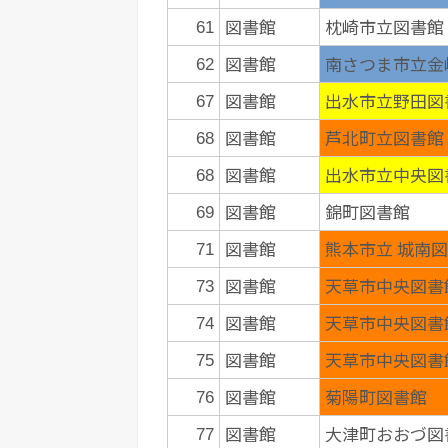
図書館
枕崎市立図書館
61
図書館
南さつま市立金
62
図書館
出水市立野田図
67
図書館
芦北町立図書館
68
図書館
出水市立中央図
68
図書館
錦町図書館
69
図書館
熊本市立 城南
71
図書館
天草市中央図書
73
図書館
天草市中央図書
74
図書館
天草市中央図書
75
図書館
菊陽町図書館
76
図書館
大津町おおづ図
77