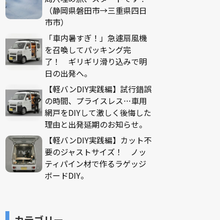
（静岡県磐田市→三重県四日
市市）
「車内暑すぎ！」急遽扇風機
を召喚してパッキング完
了！ ギリギリ滑り込みで明
日の出発へ。
【軽バンDIY実践編】試行錯誤
の時間、プライスレス…車用
網戸をDIYして激しく後悔した
理由と出発延期のお知らせ。
【軽バンDIY実践編】カット不
要のジャストサイズ！ ノッ
ティパイン材で作るラゲッジ
ボードDIY。
カテゴリー