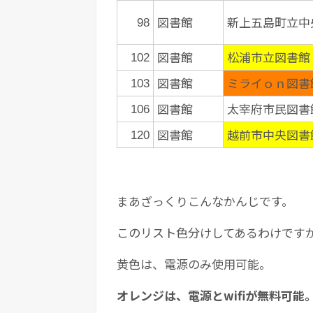
図書館
新上五島町立中
98
図書館
松浦市立図書館
102
図書館
ミライｏｎ図書
103
図書館
太宰府市民図書
106
図書館
越前市中央図書
120
まあざっくりこんなかんじです。
このリスト色分けしてあるわけです
黄色は、電源のみ使用可能。
オレンジは、電源とwifiが無料可能