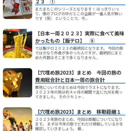
２３ ①
またまたこのシリーズとなります！ はっきりいっ
て、僕のブログの中だとこの企画が一番人気が無い
です（笑） ということで、今...
【日本一周２０２３】実際に食べて美味
かったもの【飯テロ】 ⑧
では飯テロ２０２３の最終回となります。 今回の旅
ではかなり外食が多かったんですが、最終的にまと
めた件数はそこまで多くなりません...
【穴埋め旅2023】まとめ 今回の旅の
費用総合計と日本一周の旅合計
費用についてのまとめは今回でラストになります。
２０２３年の旅は約４ヶ月の期間で主に九州を周っ
てきました。 そのうち１ヶ...
【穴埋め旅2023】まとめ 移動距離１
２０２３年旅のまとめ、今回は距離についてになり
ます。 まずは今年の旅でどれだけ移動しているかを
確認していきましょう。 最...