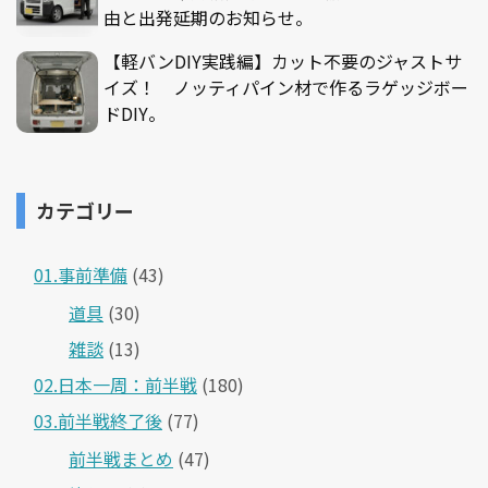
由と出発延期のお知らせ。
【軽バンDIY実践編】カット不要のジャストサ
イズ！ ノッティパイン材で作るラゲッジボー
ドDIY。
カテゴリー
01.事前準備
(43)
道具
(30)
雑談
(13)
02.日本一周：前半戦
(180)
03.前半戦終了後
(77)
前半戦まとめ
(47)