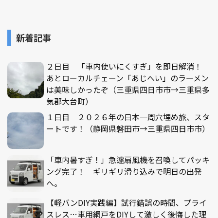
新着記事
２日目 「車内使いにくすぎ」を即日解消！
あとローカルチェーン「あじへい」のラーメン
は美味しかったぞ（三重県四日市市→三重県多
気郡大台町）
１日目 ２０２６年の日本一周穴埋め旅、スタ
ートです！（静岡県磐田市→三重県四日市市）
「車内暑すぎ！」急遽扇風機を召喚してパッキ
ング完了！ ギリギリ滑り込みで明日の出発
へ。
【軽バンDIY実践編】試行錯誤の時間、プライ
スレス…車用網戸をDIYして激しく後悔した理