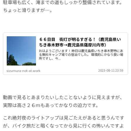
駐車場も広く、滝までの道もしっかり整備されています。
ちょっと滑りますが…。
６６日目 街灯が明るすぎる！（鹿児島県い
ちき串木野市→鹿児島県薩摩川内市）
おはようございます！ 昨日は鹿児島県いちき串木野市にあ
る無料キャンプ場での宿泊でした。 環境的にかなり良い場
所ですし、今...
2023-08-11 23:59
sizumura-not-at.work
動画で見るとあまりたいしたことないように見えますが、
実際は高さ２６ｍもあってかなりの迫力です。
これ絶対夜のライトアップは見ごたえがあると思うんです
が、バイク旅だと暗くなってから見に行くの怖いんですよ