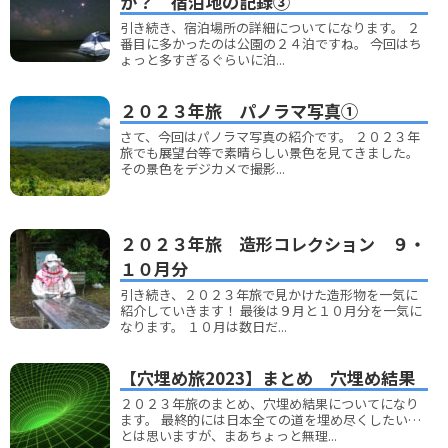
か？ 宿泊地の記録③
引き続き、宿泊場所の詳細についてになります。 ２
番目に多かったのは公園の２４泊ですね。 今回はち
ょっと多すぎるぐらいに泊...
２０２３年旅 パノラマ写真①
さて、今回はパノラマ写真の紹介です。 ２０２３年
旅でも展望台等で素晴らしい景色を見てきました。
その景色をデジカメで撮影...
２０２３年旅 造形コレクション ９・
１０月分
引き続き、２０２３年旅で見かけた造形物を一気に
紹介していきます！ 最後は９月と１０月分を一気に
なります。 １０月は数日だ...
【穴埋め旅2023】まとめ 穴埋め結果
２０２３年旅のまとめ、穴埋め結果についてになり
ます。 最終的には日本全ての道を埋め尽くしたい…
とは思いますが、まあちょっと無理...