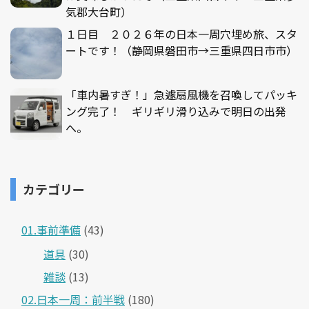
気郡大台町）
１日目 ２０２６年の日本一周穴埋め旅、スタ
ートです！（静岡県磐田市→三重県四日市市）
「車内暑すぎ！」急遽扇風機を召喚してパッキ
ング完了！ ギリギリ滑り込みで明日の出発
へ。
カテゴリー
01.事前準備
(43)
道具
(30)
雑談
(13)
02.日本一周：前半戦
(180)