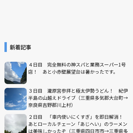
新着記事
４日目 完全無料の神スパと業務スーパー1号
店！ あと小赤壁展望台は暑かったです。
３日目 瀧原宮参拝と極太伊勢うどん！ 紀伊
半島の山越えドライブ（三重県多気郡大台町→
奈良県吉野郡川上村）
２日目 「車内使いにくすぎ」を即日解消！
あとローカルチェーン「あじへい」のラーメン
は美味しかったぞ（三重県四日市市→三重県多