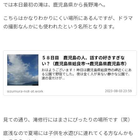
では本日最初の滝は、鹿児島県から長野滝へ。
こちらはかなりわかりにくい場所にあるんですが、ドラマ
の撮影なんかにも使われたという名所となります。
５８日目 鹿児島の人、話すの好きすぎな
い？（鹿児島県姶良市→鹿児島県鹿児島市）
おはようございます！ 昨日は鹿児島県姶良市の岬近くにあ
る公園で野宿でした。 夜は全く人が来ない静かな公園で、
波の音だけが...
2023-08-03 23:59
sizumura-not-at.work
見ての通り、滝修行にはまさにぴったりの場所です（笑）
底浅なので夏場には子供を水遊びに連れてくる方なんかも