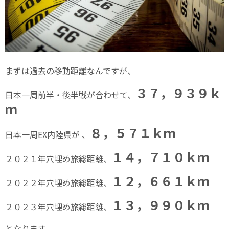
まずは過去の移動距離なんですが、
３７，９３９ｋ
日本一周前半・後半戦が合わせて、
ｍ
８，５７１ｋｍ
日本一周EX内陸県が 、
１４，７１０ｋｍ
２０２１年穴埋め旅総距離、
１２，６６１ｋｍ
２０２２年穴埋め旅総距離、
１３，９９０ｋｍ
２０２３年穴埋め旅総距離、
となります。