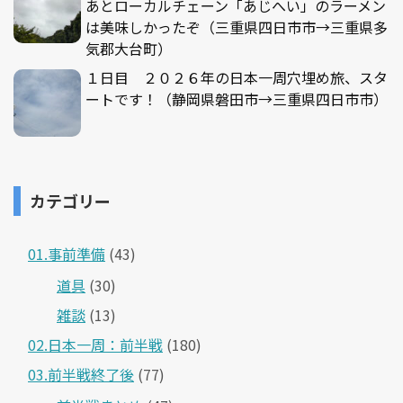
あとローカルチェーン「あじへい」のラーメン
は美味しかったぞ（三重県四日市市→三重県多
気郡大台町）
１日目 ２０２６年の日本一周穴埋め旅、スタ
ートです！（静岡県磐田市→三重県四日市市）
カテゴリー
01.事前準備
(43)
道具
(30)
雑談
(13)
02.日本一周：前半戦
(180)
03.前半戦終了後
(77)