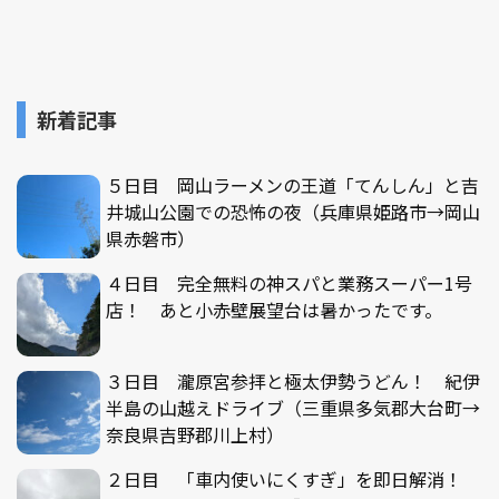
新着記事
５日目 岡山ラーメンの王道「てんしん」と吉
井城山公園での恐怖の夜（兵庫県姫路市→岡山
県赤磐市）
４日目 完全無料の神スパと業務スーパー1号
店！ あと小赤壁展望台は暑かったです。
３日目 瀧原宮参拝と極太伊勢うどん！ 紀伊
半島の山越えドライブ（三重県多気郡大台町→
奈良県吉野郡川上村）
２日目 「車内使いにくすぎ」を即日解消！