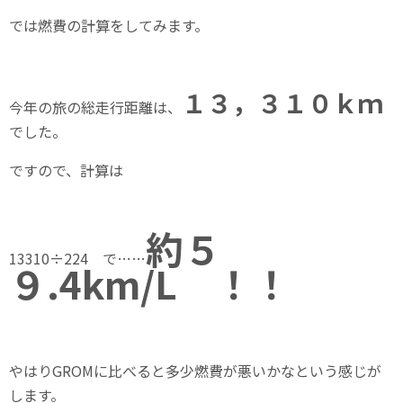
では燃費の計算をしてみます。
１３，３１０ｋｍ
今年の旅の総走行距離は、
でした。
ですので、計算は
約５
13310÷224 で……
９.4km/L ！！
やはりGROMに比べると多少燃費が悪いかなという感じが
します。