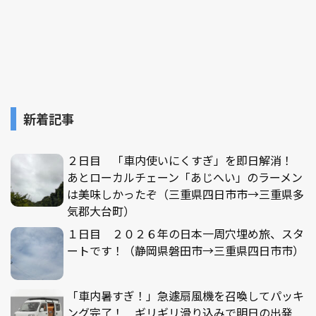
新着記事
２日目 「車内使いにくすぎ」を即日解消！
あとローカルチェーン「あじへい」のラーメン
は美味しかったぞ（三重県四日市市→三重県多
気郡大台町）
１日目 ２０２６年の日本一周穴埋め旅、スタ
ートです！（静岡県磐田市→三重県四日市市）
「車内暑すぎ！」急遽扇風機を召喚してパッキ
ング完了！ ギリギリ滑り込みで明日の出発