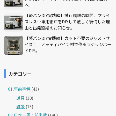
へ。
【軽バンDIY実践編】試行錯誤の時間、プライ
スレス…車用網戸をDIYして激しく後悔した理
由と出発延期のお知らせ。
【軽バンDIY実践編】カット不要のジャストサ
イズ！ ノッティパイン材で作るラゲッジボー
ドDIY。
カテゴリー
01.事前準備
(43)
道具
(30)
雑談
(13)
02.日本一周：前半戦
(180)