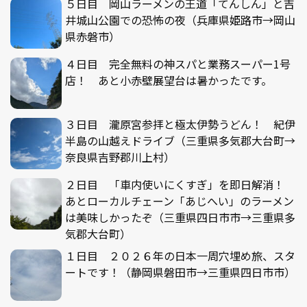
５日目 岡山ラーメンの王道「てんしん」と吉
井城山公園での恐怖の夜（兵庫県姫路市→岡山
県赤磐市）
４日目 完全無料の神スパと業務スーパー1号
店！ あと小赤壁展望台は暑かったです。
３日目 瀧原宮参拝と極太伊勢うどん！ 紀伊
半島の山越えドライブ（三重県多気郡大台町→
奈良県吉野郡川上村）
２日目 「車内使いにくすぎ」を即日解消！
あとローカルチェーン「あじへい」のラーメン
は美味しかったぞ（三重県四日市市→三重県多
気郡大台町）
１日目 ２０２６年の日本一周穴埋め旅、スタ
ートです！（静岡県磐田市→三重県四日市市）