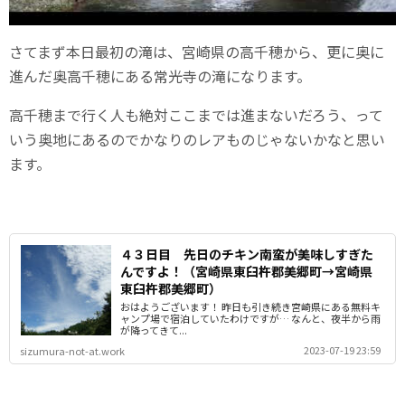
さてまず本日最初の滝は、宮崎県の高千穂から、更に奥に
進んだ奥高千穂にある常光寺の滝になります。
高千穂まで行く人も絶対ここまでは進まないだろう、って
いう奥地にあるのでかなりのレアものじゃないかなと思い
ます。
４３日目 先日のチキン南蛮が美味しすぎた
んですよ！（宮崎県東臼杵郡美郷町→宮崎県
東臼杵郡美郷町）
おはようございます！ 昨日も引き続き宮崎県にある無料キ
ャンプ場で宿泊していたわけですが… なんと、夜半から雨
が降ってきて...
2023-07-19 23:59
sizumura-not-at.work