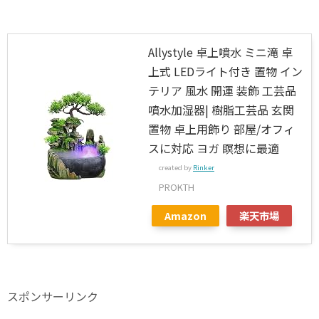
Allystyle 卓上噴水 ミニ滝 卓
上式 LEDライト付き 置物 イン
テリア 風水 開運 装飾 工芸品
噴水加湿器| 樹脂工芸品 玄関
置物 卓上用飾り 部屋/オフィ
スに対応 ヨガ 瞑想に最適
created by
Rinker
PROKTH
Amazon
楽天市場
スポンサーリンク