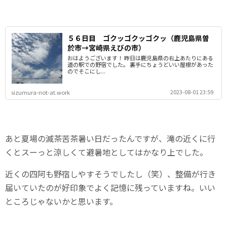
５６日目 ゴクッゴクッゴクッ（鹿児島県曽
於市→宮崎県えびの市）
おはようございます！ 昨日は鹿児島県の右上あたりにある
道の駅での野宿でした。 裏手にちょうどいい屋根があった
のでそこにし...
2023-08-01 23:59
sizumura-not-at.work
あと夏場の滅茶苦茶暑い日だったんですが、滝の近くに行
くとスーっと涼しくて避暑地としてはかなり上でした。
近くの四阿も野宿しやすそうでしたし（笑）、整備が行き
届いていたのが好印象でよく記憶に残っていますね。いい
ところじゃないかと思います。