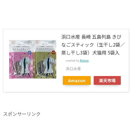
浜口水産 長崎 五島列島 きび
なごスティック（生干し2袋／
蒸し干し3袋）犬猫用 5袋入
created by
Rinker
浜口水産
Amazon
楽天市場
スポンサーリンク