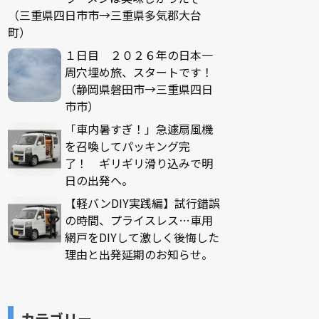
（三重県四日市市→三重県多気郡大台
町）
１日目 ２０２６年の日本一
周穴埋め旅、スタートです！
（静岡県磐田市→三重県四日
市市）
「車内暑すぎ！」急遽扇風機
を召喚してパッキング完
了！ ギリギリ滑り込みで明
日の出発へ。
【軽バンDIY実践編】試行錯誤
の時間、プライスレス…車用
網戸をDIYして激しく後悔した
理由と出発延期のお知らせ。
カテゴリー