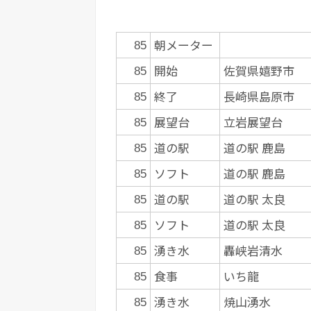
朝メーター
85
開始
佐賀県嬉野市
85
終了
長崎県島原市
85
展望台
立岩展望台
85
道の駅
道の駅 鹿島
85
ソフト
道の駅 鹿島
85
道の駅
道の駅 太良
85
ソフト
道の駅 太良
85
湧き水
轟峡岩清水
85
食事
いち龍
85
湧き水
焼山湧水
85