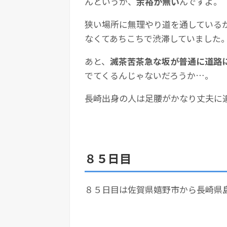
んというか、
余裕が無い
んですよ。
狭い場所に無理やり道を通している
なくてあちこちで渋滞していました
あと、
滅茶苦茶急な坂が普通に道路
でてくるんじゃないだろうか…。
長崎出身の人は足腰がかなり丈夫に
８５日目
８５日目は佐賀県嬉野市から長崎県