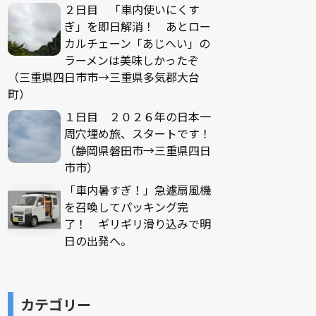
２日目 「車内使いにくす
ぎ」を即日解消！ あとロー
カルチェーン「あじへい」の
ラーメンは美味しかったぞ
（三重県四日市市→三重県多気郡大台
町）
１日目 ２０２６年の日本一
周穴埋め旅、スタートです！
（静岡県磐田市→三重県四日
市市）
「車内暑すぎ！」急遽扇風機
を召喚してパッキング完
了！ ギリギリ滑り込みで明
日の出発へ。
カテゴリー