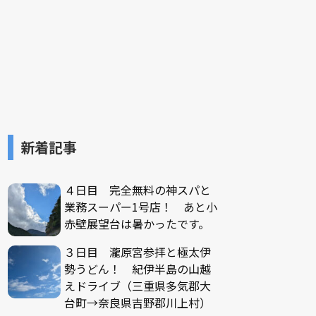
新着記事
４日目 完全無料の神スパと
業務スーパー1号店！ あと小
赤壁展望台は暑かったです。
３日目 瀧原宮参拝と極太伊
勢うどん！ 紀伊半島の山越
えドライブ（三重県多気郡大
台町→奈良県吉野郡川上村）