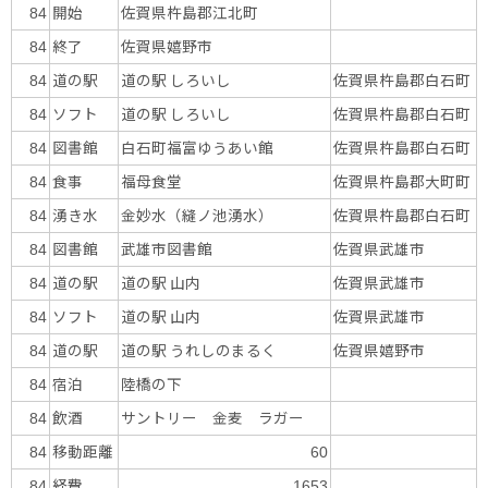
開始
佐賀県杵島郡江北町
84
終了
佐賀県嬉野市
84
道の駅
道の駅 しろいし
佐賀県杵島郡白石町
84
ソフト
道の駅 しろいし
佐賀県杵島郡白石町
84
図書館
白石町福富ゆうあい館
佐賀県杵島郡白石町
84
食事
福母食堂
佐賀県杵島郡大町町
84
湧き水
金妙水（縫ノ池湧水）
佐賀県杵島郡白石町
84
図書館
武雄市図書館
佐賀県武雄市
84
道の駅
道の駅 山内
佐賀県武雄市
84
ソフト
道の駅 山内
佐賀県武雄市
84
道の駅
道の駅 うれしのまるく
佐賀県嬉野市
84
宿泊
陸橋の下
84
飲酒
サントリー 金麦 ラガー
84
移動距離
84
60
経費
84
1653