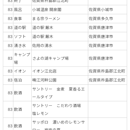
終了
佐賀県杵島郡江北町
83
風呂
小城温泉 開泉閣
佐賀県小城市
83
食事
まる宗ラーメン
佐賀県多久市
83
道の駅
道の駅 厳木
佐賀県唐津市
83
ソフト
道の駅 厳木
佐賀県唐津市
83
湧き水
佐用の湧水
佐賀県唐津市
83
キャンプ
さよの湖キャンプ場
佐賀県唐津市
83
場
イオン
イオン江北店
佐賀県杵島郡江北町
83
宿泊
鳴江河畔公園
佐賀県杵島郡江北町
83
サントリー 金麦 夏香るエ
飲酒
83
ールタイプ
サントリー こだわり酒場
飲酒
83
塩レモン
サッポロ 濃いめのレモンサ
飲酒
83
ワー 岩塩の夏