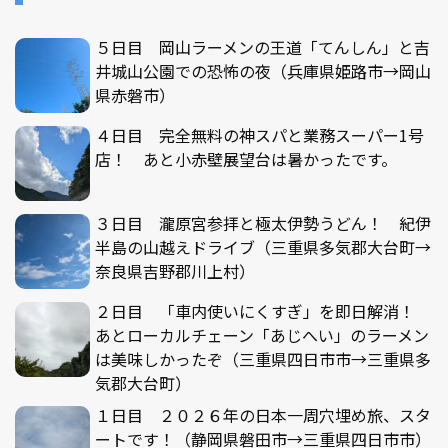
５日目 岡山ラーメンの王道「てんしん」と吉
井城山公園での恐怖の夜（兵庫県姫路市→岡山
県赤磐市）
４日目 完全無料の神スパと業務スーパー1号
店！ あと小赤壁展望台は暑かったです。
３日目 瀧原宮参拝と極太伊勢うどん！ 紀伊
半島の山越えドライブ（三重県多気郡大台町→
奈良県吉野郡川上村）
２日目 「車内使いにくすぎ」を即日解消！
あとローカルチェーン「あじへい」のラーメン
は美味しかったぞ（三重県四日市市→三重県多
気郡大台町）
１日目 ２０２６年の日本一周穴埋め旅、スタ
ートです！（静岡県磐田市→三重県四日市市）