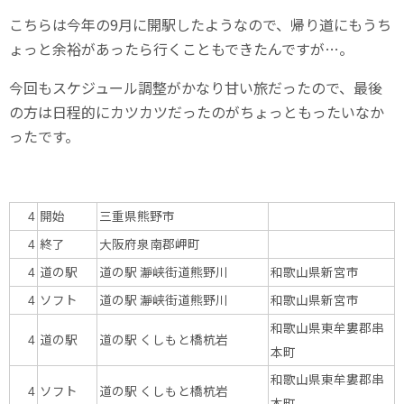
こちらは今年の9月に開駅したようなので、帰り道にもうち
ょっと余裕があったら行くこともできたんですが…。
今回もスケジュール調整がかなり甘い旅だったので、最後
の方は日程的にカツカツだったのがちょっともったいなか
ったです。
開始
三重県熊野市
4
終了
大阪府泉南郡岬町
4
道の駅
道の駅 瀞峡街道熊野川
和歌山県新宮市
4
ソフト
道の駅 瀞峡街道熊野川
和歌山県新宮市
4
和歌山県東牟婁郡串
道の駅
道の駅 くしもと橋杭岩
4
本町
和歌山県東牟婁郡串
ソフト
道の駅 くしもと橋杭岩
4
本町