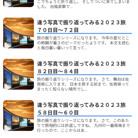
こでちょうど折り返し。 そしてついに来てしまいま
した。 台風直撃で...
違う写真で振り返ってみる２０２３旅
７０日目～７２目
旅の振り返りシリーズになります。 今年の夏だとこ
の時期が暑さのピークだったようです。 本文を読む
と毎日暑い暑いって言って...
違う写真で振り返ってみる２０２３旅
８２日目～８４目
旅の振り返りシリーズになります。 さて、舞台は佐
賀県に入ります。 日本を旅する前まで、佐賀県って
まったく知らない場所でし...
違う写真で振り返ってみる２０２３旅
５８日目～６０目
旅の振り返りシリーズになります。 さて、このあた
りで旅程的には折返しですね。 九州の一番南端まで
行ったので、ここからはあ...