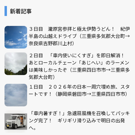
新着記事
３日目 瀧原宮参拝と極太伊勢うどん！ 紀伊
半島の山越えドライブ（三重県多気郡大台町→
奈良県吉野郡川上村）
２日目 「車内使いにくすぎ」を即日解消！
あとローカルチェーン「あじへい」のラーメン
は美味しかったぞ（三重県四日市市→三重県多
気郡大台町）
１日目 ２０２６年の日本一周穴埋め旅、スタ
ートです！（静岡県磐田市→三重県四日市市）
「車内暑すぎ！」急遽扇風機を召喚してパッキ
ング完了！ ギリギリ滑り込みで明日の出発
へ。