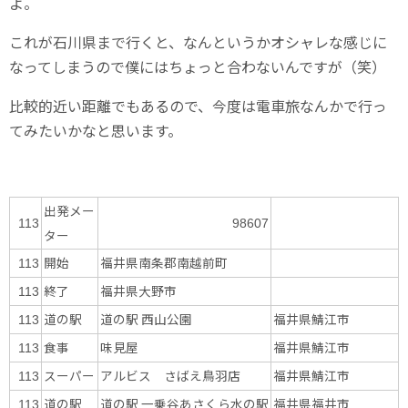
よ。
これが石川県まで行くと、なんというかオシャレな感じに
なってしまうので僕にはちょっと合わないんですが（笑）
比較的近い距離でもあるので、今度は電車旅なんかで行っ
てみたいかなと思います。
出発メー
113
98607
ター
開始
福井県南条郡南越前町
113
終了
福井県大野市
113
道の駅
道の駅 西山公園
福井県鯖江市
113
食事
味見屋
福井県鯖江市
113
スーパー
アルビス さばえ鳥羽店
福井県鯖江市
113
道の駅
道の駅 一乗谷あさくら水の駅
福井県福井市
113