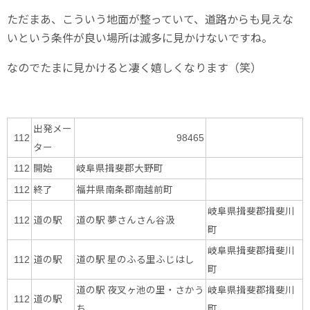
ただまあ、こういう地面が整っていて、道路からも見えな
いという条件が良い場所は滅多に見かけないですね。
なのでたまに見かけると凄く嬉しくなります（笑）
出発メー
112
98465
ター
開始
岐阜県揖斐郡大野町
112
終了
福井県南条郡南越前町
112
岐阜県揖斐郡揖斐川
道の駅
道の駅 ‎夢さんさん谷汲
112
町
岐阜県揖斐郡揖斐川
道の駅
道の駅 星のふる里ふじはし
112
町
道の駅 夜叉ヶ池の里・さかう
岐阜県揖斐郡揖斐川
道の駅
112
ち
町