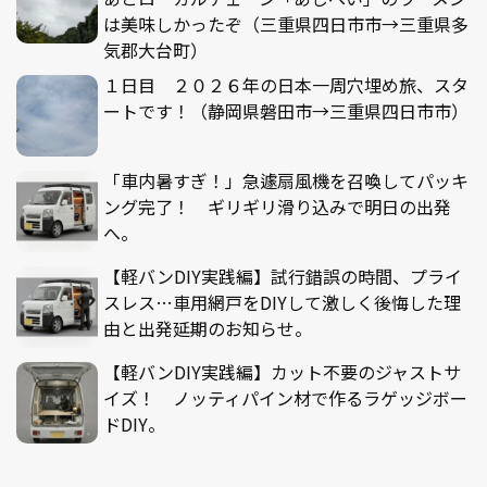
は美味しかったぞ（三重県四日市市→三重県多
気郡大台町）
１日目 ２０２６年の日本一周穴埋め旅、スタ
ートです！（静岡県磐田市→三重県四日市市）
「車内暑すぎ！」急遽扇風機を召喚してパッキ
ング完了！ ギリギリ滑り込みで明日の出発
へ。
【軽バンDIY実践編】試行錯誤の時間、プライ
スレス…車用網戸をDIYして激しく後悔した理
由と出発延期のお知らせ。
【軽バンDIY実践編】カット不要のジャストサ
イズ！ ノッティパイン材で作るラゲッジボー
ドDIY。