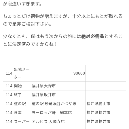
が段違いすぎます。
ちょっとだけ荷物が増えますが、十分以上にもとが取れる
ので是非ご検討下さい。
少なくとも、僕はもう次からの旅には
絶対必需品
とするこ
とに決定済みですからね！
出発メー
114
98688
ター
開始
福井県大野市
114
終了
福井県坂井市
114
道の駅
道の駅 恐竜渓谷かつやま
福井県勝山市
114
食事
ヨーロッパ軒 総本店
福井県福井市
114
スーパー
アルビス 大願寺店
福井県福井市
114