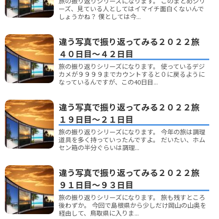
旅の振り返りシリーズになります。 このまとめシリ
ーズ、見ている人としてはイマイチ面白くないんで
しょうかね？ 僕としては今...
違う写真で振り返ってみる２０２２旅
４０日目～４２日目
旅の振り返りシリーズになります。 使っているデジ
カメが９９９９までカウントすると０に戻るように
なっているんですが、この40日目...
違う写真で振り返ってみる２０２２旅
１９日目～２１日目
旅の振り返りシリーズになります。 今年の旅は調理
道具を多く持っていったんですよ。 だいたい、ホム
セン箱の半分ぐらいは調理...
違う写真で振り返ってみる２０２２旅
９１日目～９３日目
旅の振り返りシリーズになります。 旅も残すところ
後わずか。 今回で島根県から少しだけ岡山の山奥を
経由して、鳥取県に入りま...