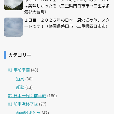
は美味しかったぞ（三重県四日市市→三重県多
気郡大台町）
１日目 ２０２６年の日本一周穴埋め旅、スタ
ートです！（静岡県磐田市→三重県四日市市）
カテゴリー
01.事前準備
(43)
道具
(30)
雑談
(13)
02.日本一周：前半戦
(180)
03.前半戦終了後
(77)
前半戦まとめ
(47)