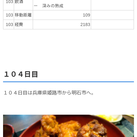
飲酒
103
ー 深みの熟成
移動距離
103
109
経費
103
2183
１０４日目
１０４日目は兵庫県姫路市から明石市へ。