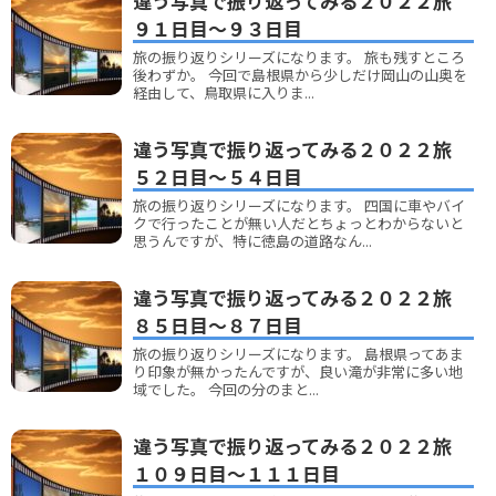
違う写真で振り返ってみる２０２２旅
９１日目～９３日目
旅の振り返りシリーズになります。 旅も残すところ
後わずか。 今回で島根県から少しだけ岡山の山奥を
経由して、鳥取県に入りま...
違う写真で振り返ってみる２０２２旅
５２日目～５４日目
旅の振り返りシリーズになります。 四国に車やバイ
クで行ったことが無い人だとちょっとわからないと
思うんですが、特に徳島の道路なん...
違う写真で振り返ってみる２０２２旅
８５日目～８７日目
旅の振り返りシリーズになります。 島根県ってあま
り印象が無かったんですが、良い滝が非常に多い地
域でした。 今回の分のまと...
違う写真で振り返ってみる２０２２旅
１０９日目～１１１日目