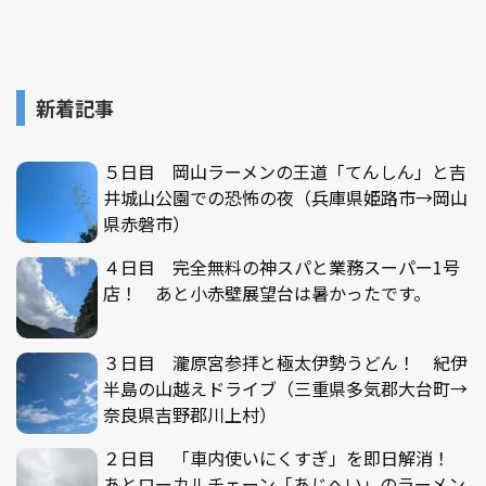
新着記事
５日目 岡山ラーメンの王道「てんしん」と吉
井城山公園での恐怖の夜（兵庫県姫路市→岡山
県赤磐市）
４日目 完全無料の神スパと業務スーパー1号
店！ あと小赤壁展望台は暑かったです。
３日目 瀧原宮参拝と極太伊勢うどん！ 紀伊
半島の山越えドライブ（三重県多気郡大台町→
奈良県吉野郡川上村）
２日目 「車内使いにくすぎ」を即日解消！
あとローカルチェーン「あじへい」のラーメン