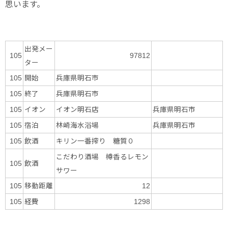
思います。
出発メー
105
97812
ター
開始
兵庫県明石市
105
終了
兵庫県明石市
105
イオン
イオン明石店
兵庫県明石市
105
宿泊
林崎海水浴場
兵庫県明石市
105
飲酒
キリン一番搾り 糖質０
105
こだわり酒場 樽香るレモン
飲酒
105
サワー
移動距離
105
12
経費
105
1298