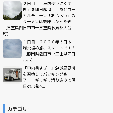
２日目 「車内使いにくす
ぎ」を即日解消！ あとロー
カルチェーン「あじへい」の
ラーメンは美味しかったぞ
（三重県四日市市→三重県多気郡大台
町）
１日目 ２０２６年の日本一
周穴埋め旅、スタートです！
（静岡県磐田市→三重県四日
市市）
「車内暑すぎ！」急遽扇風機
を召喚してパッキング完
了！ ギリギリ滑り込みで明
日の出発へ。
カテゴリー