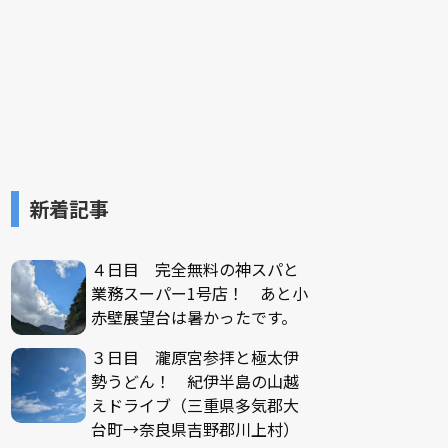
新着記事
４日目 完全無料の神スパと
業務スーパー1号店！ あと小
赤壁展望台は暑かったです。
３日目 瀧原宮参拝と極太伊
勢うどん！ 紀伊半島の山越
えドライブ（三重県多気郡大
台町→奈良県吉野郡川上村）