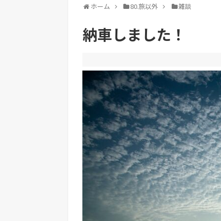
ホーム
80.旅以外
雑談
納車しました！