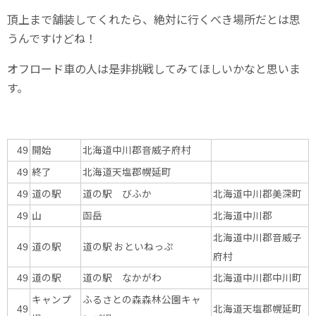
頂上まで舗装してくれたら、絶対に行くべき場所だとは思
うんですけどね！
オフロード車の人は是非挑戦してみてほしいかなと思いま
す。
開始
北海道中川郡音威子府村
49
終了
北海道天塩郡幌延町
49
道の駅
道の駅 びふか
北海道中川郡美深町
49
山
函岳
北海道中川郡
49
北海道中川郡音威子
道の駅
道の駅 おといねっぷ
49
府村
道の駅
道の駅 なかがわ
北海道中川郡中川町
49
キャンプ
ふるさとの森森林公園キャ
北海道天塩郡幌延町
49