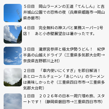
５日目 岡山ラーメンの王道「てんしん」と吉
井城山公園での恐怖の夜（兵庫県姫路市→岡山
県赤磐市）
４日目 完全無料の神スパと業務スーパー1号
店！ あと小赤壁展望台は暑かったです。
３日目 瀧原宮参拝と極太伊勢うどん！ 紀伊
半島の山越えドライブ（三重県多気郡大台町→
奈良県吉野郡川上村）
２日目 「車内使いにくすぎ」を即日解消！
あとローカルチェーン「あじへい」のラーメン
は美味しかったぞ（三重県四日市市→三重県多
気郡大台町）
１日目 ２０２６年の日本一周穴埋め旅、スタ
ートです！（静岡県磐田市→三重県四日市市）