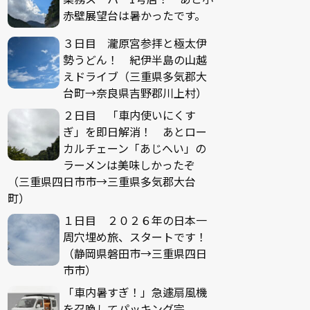
赤壁展望台は暑かったです。
３日目 瀧原宮参拝と極太伊
勢うどん！ 紀伊半島の山越
えドライブ（三重県多気郡大
台町→奈良県吉野郡川上村）
２日目 「車内使いにくす
ぎ」を即日解消！ あとロー
カルチェーン「あじへい」の
ラーメンは美味しかったぞ
（三重県四日市市→三重県多気郡大台
町）
１日目 ２０２６年の日本一
周穴埋め旅、スタートです！
（静岡県磐田市→三重県四日
市市）
「車内暑すぎ！」急遽扇風機
を召喚してパッキング完