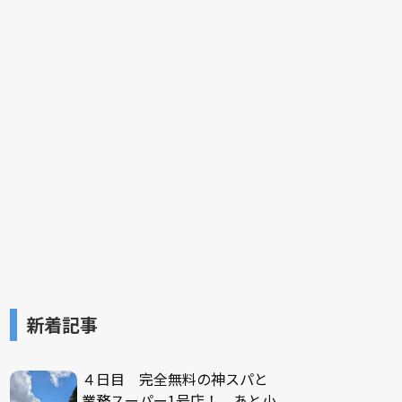
新着記事
４日目 完全無料の神スパと
業務スーパー1号店！ あと小