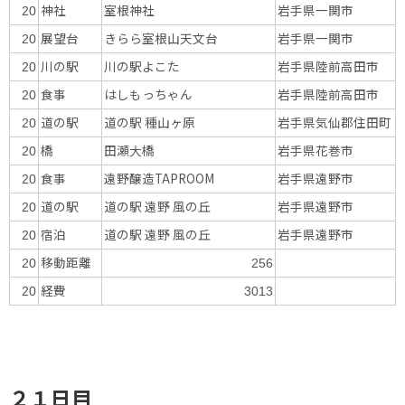
神社
室根神社
岩手県一関市
20
展望台
きらら室根山天文台
岩手県一関市
20
川の駅
川の駅よこた
岩手県陸前高田市
20
食事
はしもっちゃん
岩手県陸前高田市
20
道の駅
道の駅 種山ヶ原
岩手県気仙郡住田町
20
橋
田瀬大橋
岩手県花巻市
20
食事
遠野醸造TAPROOM
岩手県遠野市
20
道の駅
道の駅 遠野 風の丘
岩手県遠野市
20
宿泊
道の駅 遠野 風の丘
岩手県遠野市
20
移動距離
20
256
経費
20
3013
２１日目