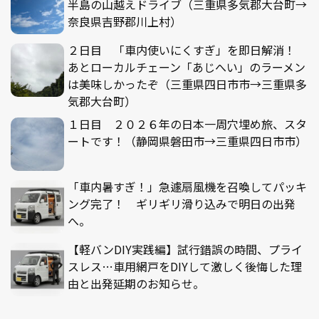
半島の山越えドライブ（三重県多気郡大台町→
奈良県吉野郡川上村）
２日目 「車内使いにくすぎ」を即日解消！
あとローカルチェーン「あじへい」のラーメン
は美味しかったぞ（三重県四日市市→三重県多
気郡大台町）
１日目 ２０２６年の日本一周穴埋め旅、スタ
ートです！（静岡県磐田市→三重県四日市市）
「車内暑すぎ！」急遽扇風機を召喚してパッキ
ング完了！ ギリギリ滑り込みで明日の出発
へ。
【軽バンDIY実践編】試行錯誤の時間、プライ
スレス…車用網戸をDIYして激しく後悔した理
由と出発延期のお知らせ。