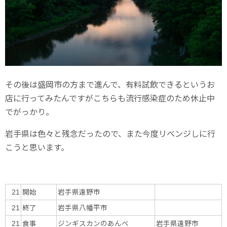
その後は盛岡市の方まで進んで、有料試飲できるというお
店に行ってみたんですがこちらも流行感染症のため休止中
でがっかり。
岩手県は色々と残念だったので、また今度リベンジしに行
こうと思います。
開始
岩手県遠野市
21
終了
岩手県八幡平市
21
食事
ジンギスカンのあんべ
岩手県遠野市
21