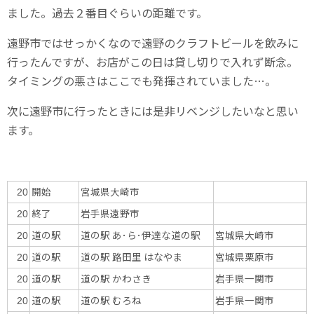
ました。過去２番目ぐらいの距離です。
遠野市ではせっかくなので遠野のクラフトビールを飲みに
行ったんですが、お店がこの日は貸し切りで入れず断念。
タイミングの悪さはここでも発揮されていました…。
次に遠野市に行ったときには是非リベンジしたいなと思い
ます。
開始
宮城県大崎市
20
終了
岩手県遠野市
20
道の駅
道の駅 あ･ら･伊達な道の駅
宮城県大崎市
20
道の駅
道の駅 路田里 はなやま
宮城県栗原市
20
道の駅
道の駅 かわさき
岩手県一関市
20
道の駅
道の駅 むろね
岩手県一関市
20