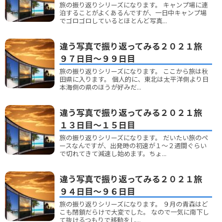
旅の振り返りシリーズになります。 キャンプ場に連
泊することがよくあるんですが、一日中キャンプ場
でゴロゴロしているとほとんど写真...
違う写真で振り返ってみる２０２１旅
９７日目～９９日目
旅の振り返りシリーズになります。 ここから旅は秋
田県に入ります。 個人的に、東北は太平洋側より日
本海側の県のほうが好みだ...
違う写真で振り返ってみる２０２１旅
１３日目～１５日目
旅の振り返りシリーズになります。 だいたい旅のペ
ースなんですが、出発時の初速が１～２週間ぐらい
で切れてきて減速し始めます。ちょ...
違う写真で振り返ってみる２０２１旅
９４日目～９６日目
旅の振り返りシリーズになります。 ９月の青森はど
こも閉鎖だらけで大変でした。 なので一気に南下し
て抜けるつもりで移動をし...