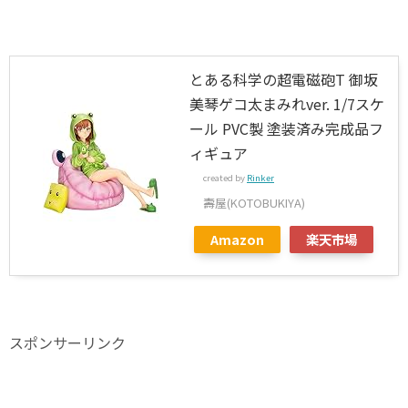
とある科学の超電磁砲T 御坂
美琴ゲコ太まみれver. 1/7スケ
ール PVC製 塗装済み完成品フ
ィギュア
created by
Rinker
壽屋(KOTOBUKIYA)
Amazon
楽天市場
スポンサーリンク