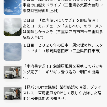
半島の山越えドライブ（三重県多気郡大台町→
奈良県吉野郡川上村）
２日目 「車内使いにくすぎ」を即日解消！
あとローカルチェーン「あじへい」のラーメン
は美味しかったぞ（三重県四日市市→三重県多
気郡大台町）
１日目 ２０２６年の日本一周穴埋め旅、スタ
ートです！（静岡県磐田市→三重県四日市市）
「車内暑すぎ！」急遽扇風機を召喚してパッキ
ング完了！ ギリギリ滑り込みで明日の出発
へ。
【軽バンDIY実践編】試行錯誤の時間、プライ
スレス…車用網戸をDIYして激しく後悔した理
由と出発延期のお知らせ。