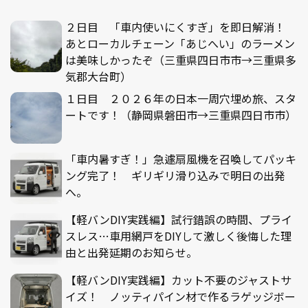
２日目 「車内使いにくすぎ」を即日解消！
あとローカルチェーン「あじへい」のラーメン
は美味しかったぞ（三重県四日市市→三重県多
気郡大台町）
１日目 ２０２６年の日本一周穴埋め旅、スタ
ートです！（静岡県磐田市→三重県四日市市）
「車内暑すぎ！」急遽扇風機を召喚してパッキ
ング完了！ ギリギリ滑り込みで明日の出発
へ。
【軽バンDIY実践編】試行錯誤の時間、プライ
スレス…車用網戸をDIYして激しく後悔した理
由と出発延期のお知らせ。
【軽バンDIY実践編】カット不要のジャストサ
イズ！ ノッティパイン材で作るラゲッジボー