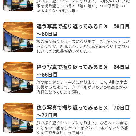
旅の振り返りシリーズになります。 8月分のブログ記
事を読み返していると「暑い暑い」って毎日書いて
いるような…(笑) 今年...
違う写真で振り返ってみるＥＸ 58日目
～60日目
旅の振り返りシリーズになります。 7月がずっと雨だ
った反動か、8月はぜんっぜん雨が降らない上に恐ろ
しいほどの酷暑が続いていまし...
違う写真で振り返ってみるＥＸ 64日目
～66日目
旅の振り返りシリーズになります。 この時期は本当
に暑かったようで、タイトルがいちいち標高とかの
内容になっています(笑) ...
違う写真で振り返ってみるＥＸ 70日目
～72日目
旅の振り返りシリーズになります。 なるべくお金を
かけないで旅をしたい！ または、お金がないから旅
なんてできない、って思っ...