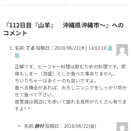
『112日目『山羊』 沖縄県沖縄市～』への
コメント
名前:
てる
投稿日：2018/06/21(木) 14:02:10
返
信
正解です、ヒージャー料理は飲むための料理です。笑
僕もしまー（泡盛）としか食べた事ありません。
ちいりちゃーはあぐーのも旨いですよ。
食べる機会があれば、おろしニンニクをしっかり効か
せて食べて下さい。
首里城は周辺にも歩いて廻れる見所がたくさん有りま
すよ^ ^
名前:
静村
投稿日：2018/06/22(金)