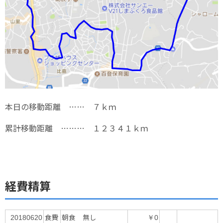
本日の移動距離 …… ７ｋｍ
累計移動距離 ……… １２３４１ｋｍ
経費精算
食費
朝食 無し
20180620
￥0