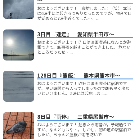
～
おはようございます！ 寝坊しました！（笑） 本当
は6時半には起きるつもりだったのですが、物音で目
が覚めると7時半近くでした…。...
3日目『迷走』 愛知県半田市～
おはようございます！ 昨日は漫画喫茶になんとか避
難できて、無事夜を越すことができました。 危ない
ところだったぜ… ...
128日目『熊飯』 熊本県熊本市～
おはようございます！ 昨日は漫画喫茶に宿泊です
が、早い時間から入ってしまったので朝も早く出な
いといけません。 5時には起床しまし...
8日目『雨停』 三重県尾鷲市～
おはようございます！ 起きたら雨音が。予報通りで
すが、なんともはや…。 しかし、初の道の駅宿泊で
したが、ちゃんと屋根が雨を防いで...