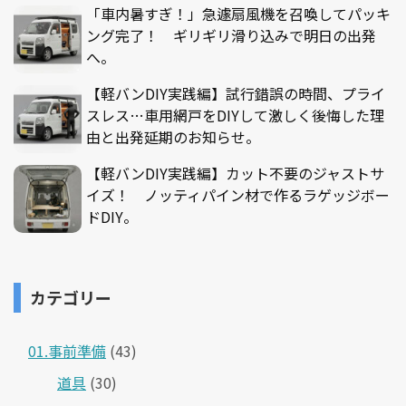
「車内暑すぎ！」急遽扇風機を召喚してパッキ
ング完了！ ギリギリ滑り込みで明日の出発
へ。
【軽バンDIY実践編】試行錯誤の時間、プライ
スレス…車用網戸をDIYして激しく後悔した理
由と出発延期のお知らせ。
【軽バンDIY実践編】カット不要のジャストサ
イズ！ ノッティパイン材で作るラゲッジボー
ドDIY。
カテゴリー
01.事前準備
(43)
道具
(30)