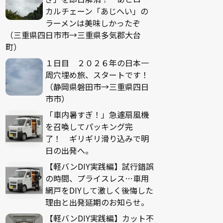
カルチェーン「あじへい」の
ラーメンは美味しかったぞ
（三重県四日市市→三重県多気郡大台
町）
１日目 ２０２６年の日本一
周穴埋め旅、スタートです！
（静岡県磐田市→三重県四日
市市）
「車内暑すぎ！」急遽扇風機
を召喚してパッキング完
了！ ギリギリ滑り込みで明
日の出発へ。
【軽バンDIY実践編】試行錯誤
の時間、プライスレス…車用
網戸をDIYして激しく後悔した
理由と出発延期のお知らせ。
【軽バンDIY実践編】カット不