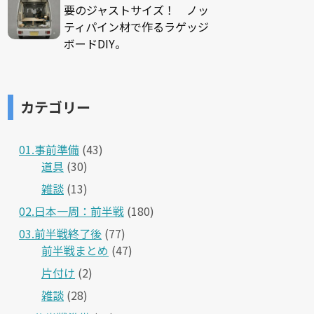
要のジャストサイズ！ ノッ
ティパイン材で作るラゲッジ
ボードDIY。
カテゴリー
01.事前準備
(43)
道具
(30)
雑談
(13)
02.日本一周：前半戦
(180)
03.前半戦終了後
(77)
前半戦まとめ
(47)
片付け
(2)
雑談
(28)