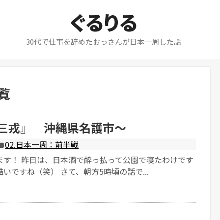
ぐるりる
30代で仕事を辞めたおっさんが日本一周した話
覧
『三戎』 沖縄県名護市～
02.日本一周：前半戦
ます！ 昨日は、日本酒で酔っ払って公園で寝たわけです
いですね（笑） さて、朝方5時頃の話で...