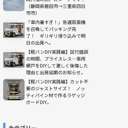
（静岡県磐田市→三重県四日
市市）
「車内暑すぎ！」急遽扇風機
を召喚してパッキング完
了！ ギリギリ滑り込みで明
日の出発へ。
【軽バンDIY実践編】試行錯誤
の時間、プライスレス…車用
網戸をDIYして激しく後悔した
理由と出発延期のお知らせ。
【軽バンDIY実践編】カット不
要のジャストサイズ！ ノッ
ティパイン材で作るラゲッジ
ボードDIY。
カテゴリー