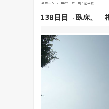
ホーム
02.日本一周：前半戦
138日目『臥床』 