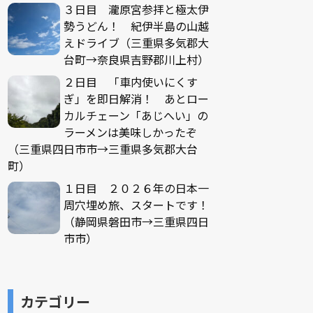
３日目 瀧原宮参拝と極太伊
勢うどん！ 紀伊半島の山越
えドライブ（三重県多気郡大
台町→奈良県吉野郡川上村）
２日目 「車内使いにくす
ぎ」を即日解消！ あとロー
カルチェーン「あじへい」の
ラーメンは美味しかったぞ
（三重県四日市市→三重県多気郡大台
町）
１日目 ２０２６年の日本一
周穴埋め旅、スタートです！
（静岡県磐田市→三重県四日
市市）
カテゴリー