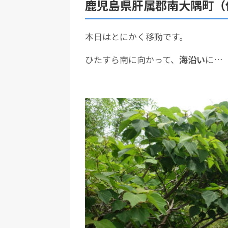
鹿児島県肝属郡南大隅町（
本日はとにかく移動です。
ひたすら南に向かって、
海沿い
に…