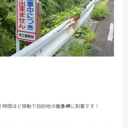
２時間ほど移動で目的地の
佐多岬
に到着です！