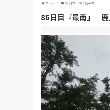
ホーム
02.日本一周：前半戦
86日目『最南』 