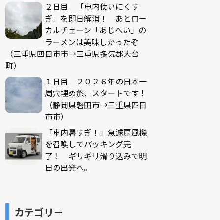
２日目 「車内使いにくす
ぎ」を即日解消！ あとロー
カルチェーン「あじへい」の
ラーメンは美味しかったぞ
（三重県四日市市→三重県多気郡大台
町）
１日目 ２０２６年の日本一
周穴埋め旅、スタートです！
（静岡県磐田市→三重県四日
市市）
「車内暑すぎ！」急遽扇風機
を召喚してパッキング完
了！ ギリギリ滑り込みで明
日の出発へ。
カテゴリー