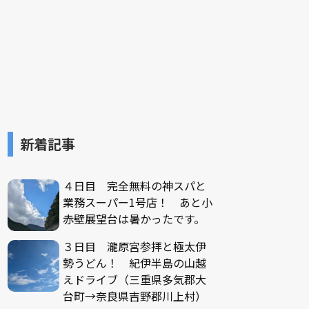
新着記事
４日目 完全無料の神スパと
業務スーパー1号店！ あと小
赤壁展望台は暑かったです。
３日目 瀧原宮参拝と極太伊
勢うどん！ 紀伊半島の山越
えドライブ（三重県多気郡大
台町→奈良県吉野郡川上村）