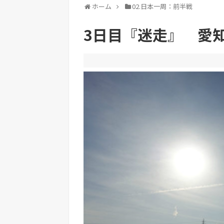
ホーム
02.日本一周：前半戦
3日目『迷走』 愛