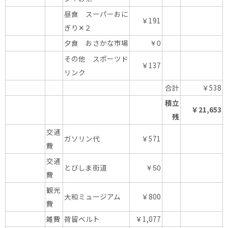
昼食 スーパーおに
￥191
ぎり✕２
夕食 おさかな市場
￥0
その他 スポーツド
￥137
リンク
合計
￥538
積立
￥21,653
残
交通
ガソリン代
￥571
費
交通
とびしま街道
￥50
費
観光
大和ミュージアム
￥800
費
雑費
荷留ベルト
￥1,077