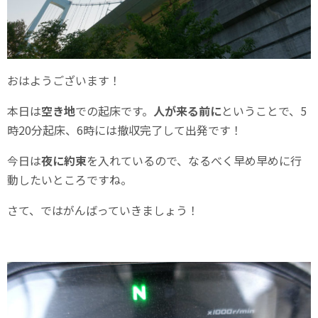
おはようございます！
本日は
空き地
での起床です。
人が来る前に
ということで、5
時20分起床、6時には撤収完了して出発です！
今日は
夜に約束
を入れているので、なるべく早め早めに行
動したいところですね。
さて、ではがんばっていきましょう！