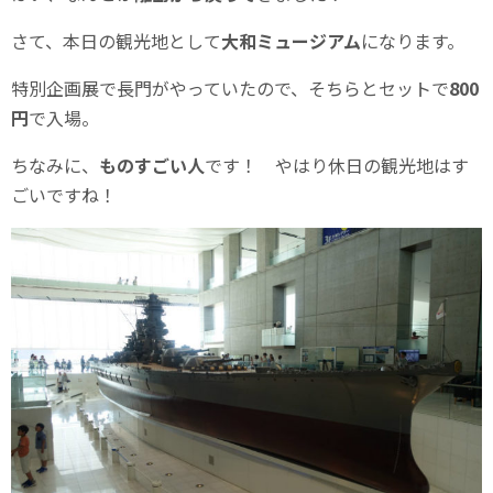
さて、本日の観光地として
大和ミュージアム
になります。
特別企画展で長門がやっていたので、そちらとセットで
800
円
で入場。
ちなみに、
ものすごい人
です！ やはり休日の観光地はす
ごいですね！