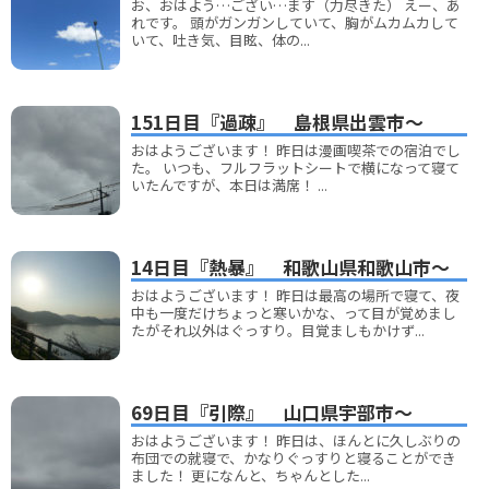
お、おはよう…ござい…ます（力尽きた） えー、あ
れです。 頭がガンガンしていて、胸がムカムカして
いて、吐き気、目眩、体の...
151日目『過疎』 島根県出雲市～
おはようございます！ 昨日は漫画喫茶での宿泊でし
た。 いつも、フルフラットシートで横になって寝て
いたんですが、本日は満席！ ...
14日目『熱暴』 和歌山県和歌山市～
おはようございます！ 昨日は最高の場所で寝て、夜
中も一度だけちょっと寒いかな、って目が覚めまし
たがそれ以外はぐっすり。目覚ましもかけず...
69日目『引際』 山口県宇部市～
おはようございます！ 昨日は、ほんとに久しぶりの
布団での就寝で、かなりぐっすりと寝ることができ
ました！ 更になんと、ちゃんとした...