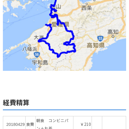
経費精算
朝食 コンビニパ
食費
￥210
20180429
ン＋お茶