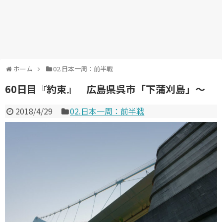
ホーム
02.日本一周：前半戦
60日目『約束』 広島県呉市「下蒲刈島」～
2018/4/29
02.日本一周：前半戦