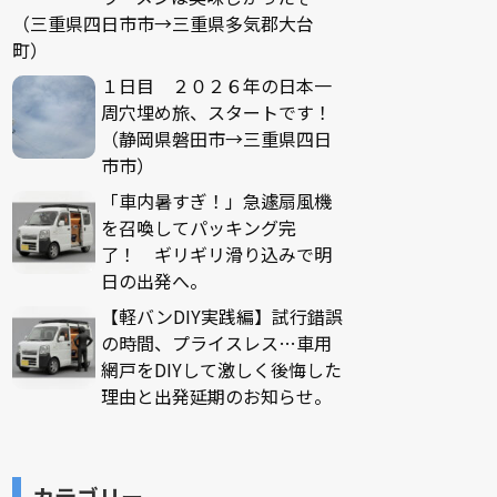
（三重県四日市市→三重県多気郡大台
町）
１日目 ２０２６年の日本一
周穴埋め旅、スタートです！
（静岡県磐田市→三重県四日
市市）
「車内暑すぎ！」急遽扇風機
を召喚してパッキング完
了！ ギリギリ滑り込みで明
日の出発へ。
【軽バンDIY実践編】試行錯誤
の時間、プライスレス…車用
網戸をDIYして激しく後悔した
理由と出発延期のお知らせ。
カテゴリー