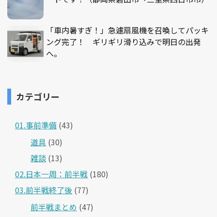
「車内暑すぎ！」急遽扇風機を召喚してパッキ
ング完了！ ギリギリ滑り込みで明日の出発
へ。
カテゴリー
01.事前準備
(43)
道具
(30)
雑談
(13)
02.日本一周：前半戦
(180)
03.前半戦終了後
(77)
前半戦まとめ
(47)