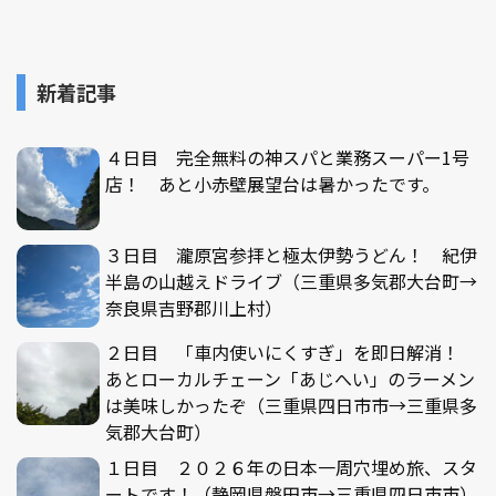
新着記事
４日目 完全無料の神スパと業務スーパー1号
店！ あと小赤壁展望台は暑かったです。
３日目 瀧原宮参拝と極太伊勢うどん！ 紀伊
半島の山越えドライブ（三重県多気郡大台町→
奈良県吉野郡川上村）
２日目 「車内使いにくすぎ」を即日解消！
あとローカルチェーン「あじへい」のラーメン
は美味しかったぞ（三重県四日市市→三重県多
気郡大台町）
１日目 ２０２６年の日本一周穴埋め旅、スタ
ートです！（静岡県磐田市→三重県四日市市）