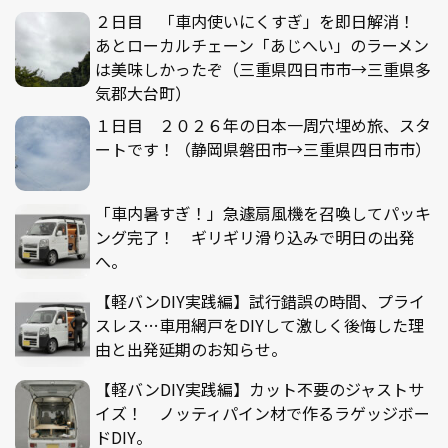
２日目 「車内使いにくすぎ」を即日解消！
あとローカルチェーン「あじへい」のラーメン
は美味しかったぞ（三重県四日市市→三重県多
気郡大台町）
１日目 ２０２６年の日本一周穴埋め旅、スタ
ートです！（静岡県磐田市→三重県四日市市）
「車内暑すぎ！」急遽扇風機を召喚してパッキ
ング完了！ ギリギリ滑り込みで明日の出発
へ。
【軽バンDIY実践編】試行錯誤の時間、プライ
スレス…車用網戸をDIYして激しく後悔した理
由と出発延期のお知らせ。
【軽バンDIY実践編】カット不要のジャストサ
イズ！ ノッティパイン材で作るラゲッジボー
ドDIY。