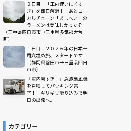
２日目 「車内使いにくす
ぎ」を即日解消！ あとロー
カルチェーン「あじへい」の
ラーメンは美味しかったぞ
（三重県四日市市→三重県多気郡大台
町）
１日目 ２０２６年の日本一
周穴埋め旅、スタートです！
（静岡県磐田市→三重県四日
市市）
「車内暑すぎ！」急遽扇風機
を召喚してパッキング完
了！ ギリギリ滑り込みで明
日の出発へ。
カテゴリー