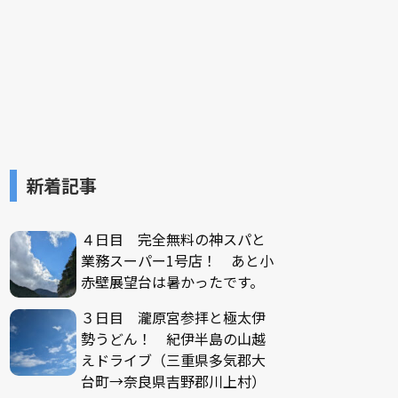
新着記事
４日目 完全無料の神スパと
業務スーパー1号店！ あと小
赤壁展望台は暑かったです。
３日目 瀧原宮参拝と極太伊
勢うどん！ 紀伊半島の山越
えドライブ（三重県多気郡大
台町→奈良県吉野郡川上村）