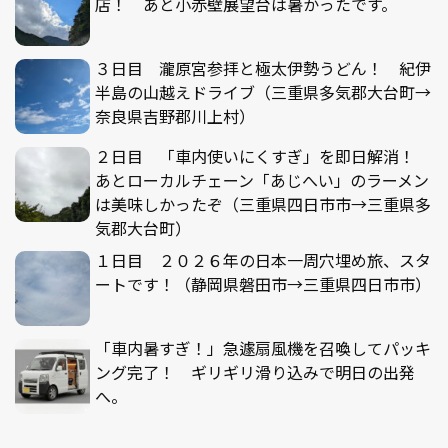
店！ あと小赤壁展望台は暑かったです。
３日目 瀧原宮参拝と極太伊勢うどん！ 紀伊
半島の山越えドライブ（三重県多気郡大台町→
奈良県吉野郡川上村）
２日目 「車内使いにくすぎ」を即日解消！
あとローカルチェーン「あじへい」のラーメン
は美味しかったぞ（三重県四日市市→三重県多
気郡大台町）
１日目 ２０２６年の日本一周穴埋め旅、スタ
ートです！（静岡県磐田市→三重県四日市市）
「車内暑すぎ！」急遽扇風機を召喚してパッキ
ング完了！ ギリギリ滑り込みで明日の出発
へ。