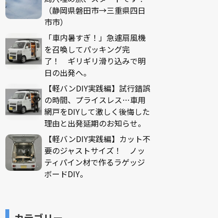
（静岡県磐田市→三重県四日
市市）
「車内暑すぎ！」急遽扇風機
を召喚してパッキング完
了！ ギリギリ滑り込みで明
日の出発へ。
【軽バンDIY実践編】試行錯誤
の時間、プライスレス…車用
網戸をDIYして激しく後悔した
理由と出発延期のお知らせ。
【軽バンDIY実践編】カット不
要のジャストサイズ！ ノッ
ティパイン材で作るラゲッジ
ボードDIY。
カテゴリー