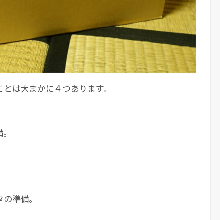
ことは大まかに４つあります。
備。
タの準備。