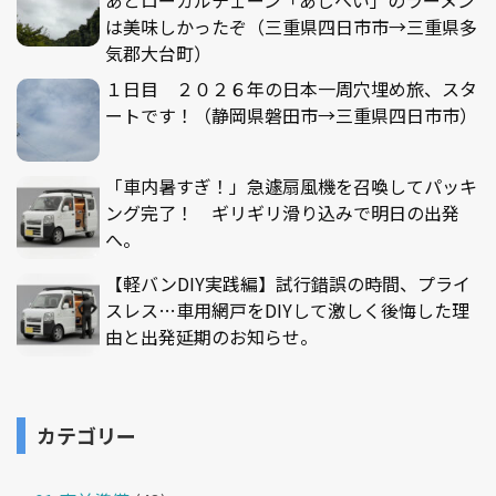
あとローカルチェーン「あじへい」のラーメン
は美味しかったぞ（三重県四日市市→三重県多
気郡大台町）
１日目 ２０２６年の日本一周穴埋め旅、スタ
ートです！（静岡県磐田市→三重県四日市市）
「車内暑すぎ！」急遽扇風機を召喚してパッキ
ング完了！ ギリギリ滑り込みで明日の出発
へ。
【軽バンDIY実践編】試行錯誤の時間、プライ
スレス…車用網戸をDIYして激しく後悔した理
由と出発延期のお知らせ。
カテゴリー