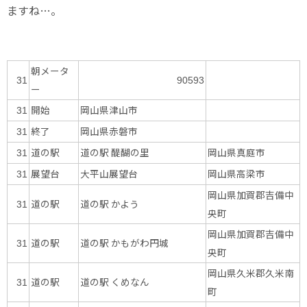
ますね…。
朝メータ
31
90593
ー
開始
岡山県津山市
31
終了
岡山県赤磐市
31
道の駅
道の駅 醍醐の里
岡山県真庭市
31
展望台
大平山展望台
岡山県高梁市
31
岡山県加賀郡吉備中
道の駅
道の駅 かよう
31
央町
岡山県加賀郡吉備中
道の駅
道の駅 かもがわ円城
31
央町
岡山県久米郡久米南
道の駅
道の駅 くめなん
31
町