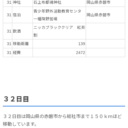
神社
石上布都魂神社
岡山県赤磐市
31
青少年野外活動教育センタ
宿泊
岡山県赤磐市
31
ー幡降野営場
ニッカブラッククリア 紅茶
飲酒
31
割
移動距離
31
139
経費
31
2472
３２日目
３２日目は岡山県の赤磐市から総社市まで１５０ｋｍほど
移動しています。