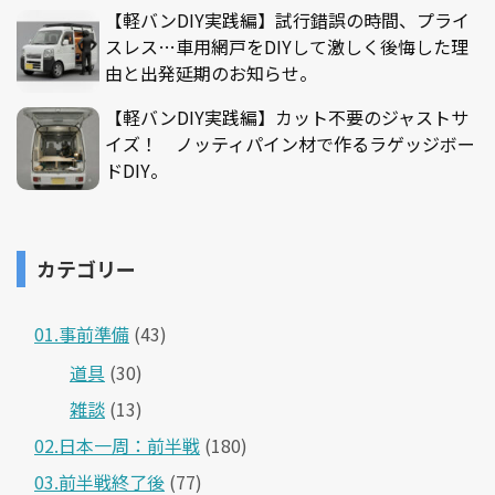
【軽バンDIY実践編】試行錯誤の時間、プライ
スレス…車用網戸をDIYして激しく後悔した理
由と出発延期のお知らせ。
【軽バンDIY実践編】カット不要のジャストサ
イズ！ ノッティパイン材で作るラゲッジボー
ドDIY。
カテゴリー
01.事前準備
(43)
道具
(30)
雑談
(13)
02.日本一周：前半戦
(180)
03.前半戦終了後
(77)