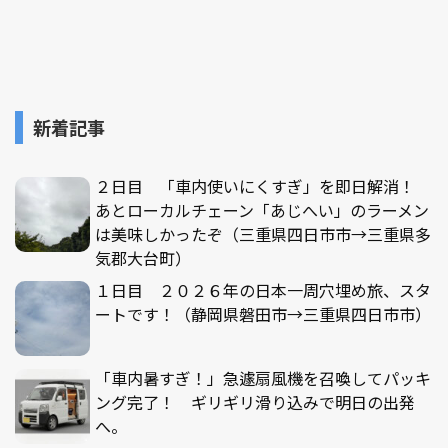
新着記事
２日目 「車内使いにくすぎ」を即日解消！
あとローカルチェーン「あじへい」のラーメン
は美味しかったぞ（三重県四日市市→三重県多
気郡大台町）
１日目 ２０２６年の日本一周穴埋め旅、スタ
ートです！（静岡県磐田市→三重県四日市市）
「車内暑すぎ！」急遽扇風機を召喚してパッキ
ング完了！ ギリギリ滑り込みで明日の出発
へ。