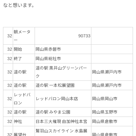
なと想います。
朝メータ
32
90733
ー
開始
岡山県赤磐市
32
終了
岡山県総社市
32
道の駅 黒井山グリーンパー
道の駅
岡山県瀬戸内市
32
ク
道の駅
道の駅 一本松展望園
岡山県瀬戸内市
32
レッドバ
レッドバロン岡山本店
岡山県岡山市
32
ロン
道の駅
道の駅 みやま公園
岡山県玉野市
32
神社
日本三大権現 由加神社本宮
岡山県倉敷市
32
鷲羽山スカイライン 水島展
展望台
岡山県倉敷市
32