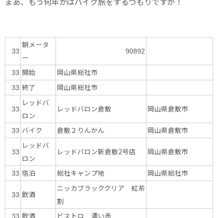
まあ、もう何年かはバイク旅をするつもりですが！
朝メータ
33
90892
ー
開始
岡山県総社市
33
終了
岡山県総社市
33
レッドバ
レッドバロン倉敷
岡山県倉敷市
33
ロン
バイク
倉敷２りんかん
岡山県倉敷市
33
レッドバ
レッドバロン新倉敷2号店
岡山県倉敷市
33
ロン
宿泊
総社キャンプ地
岡山県総社市
33
ニッカブラッククリア 紅茶
飲酒
33
割
飲酒
ビストロ 濃い赤
33