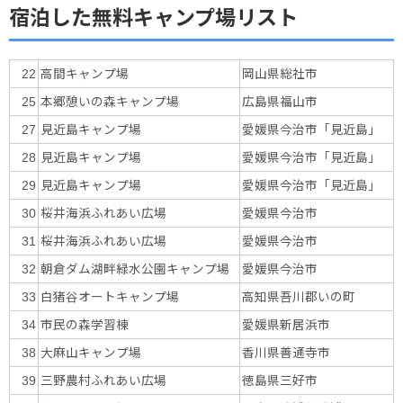
宿泊した無料キャンプ場リスト
高間キャンプ場
岡山県総社市
22
本郷憩いの森キャンプ場
広島県福山市
25
見近島キャンプ場
愛媛県今治市「見近島」
27
見近島キャンプ場
愛媛県今治市「見近島」
28
見近島キャンプ場
愛媛県今治市「見近島」
29
桜井海浜ふれあい広場
愛媛県今治市
30
桜井海浜ふれあい広場
愛媛県今治市
31
朝倉ダム湖畔緑水公園キャンプ場
愛媛県今治市
32
白猪谷オートキャンプ場
高知県吾川郡いの町
33
市民の森学習棟
愛媛県新居浜市
34
大麻山キャンプ場
香川県善通寺市
38
三野農村ふれあい広場
徳島県三好市
39