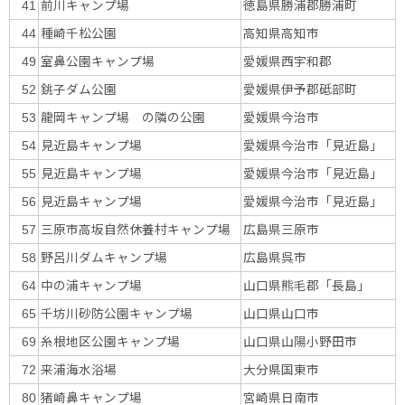
前川キャンプ場
徳島県勝浦郡勝浦町
41
種崎千松公園
高知県高知市
44
室鼻公園キャンプ場
愛媛県西宇和郡
49
銚子ダム公園
愛媛県伊予郡砥部町
52
龍岡キャンプ場 の隣の公園
愛媛県今治市
53
見近島キャンプ場
愛媛県今治市「見近島」
54
見近島キャンプ場
愛媛県今治市「見近島」
55
見近島キャンプ場
愛媛県今治市「見近島」
56
三原市高坂自然休養村キャンプ場
広島県三原市
57
野呂川ダムキャンプ場
広島県呉市
58
中の浦キャンプ場
山口県熊毛郡「長島」
64
千坊川砂防公園キャンプ場
山口県山口市
65
糸根地区公園キャンプ場
山口県山陽小野田市
69
来浦海水浴場
大分県国東市
72
猪崎鼻キャンプ場
宮崎県日南市
80