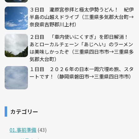
３日目 瀧原宮参拝と極太伊勢うどん！ 紀伊
半島の山越えドライブ（三重県多気郡大台町→
奈良県吉野郡川上村）
２日目 「車内使いにくすぎ」を即日解消！
あとローカルチェーン「あじへい」のラーメン
は美味しかったぞ（三重県四日市市→三重県多
気郡大台町）
１日目 ２０２６年の日本一周穴埋め旅、スタ
ートです！（静岡県磐田市→三重県四日市市）
カテゴリー
01.事前準備
(43)