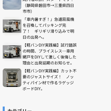
（静岡県磐田市→三重県四日
市市）
「車内暑すぎ！」急遽扇風機
を召喚してパッキング完
了！ ギリギリ滑り込みで明
日の出発へ。
【軽バンDIY実践編】試行錯誤
の時間、プライスレス…車用
網戸をDIYして激しく後悔した
理由と出発延期のお知らせ。
【軽バンDIY実践編】カット不
要のジャストサイズ！ ノッ
ティパイン材で作るラゲッジ
ボードDIY。
カテゴリー