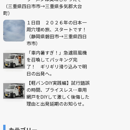
（三重県四日市市→三重県多気郡大台
町）
１日目 ２０２６年の日本一
周穴埋め旅、スタートです！
（静岡県磐田市→三重県四日
市市）
「車内暑すぎ！」急遽扇風機
を召喚してパッキング完
了！ ギリギリ滑り込みで明
日の出発へ。
【軽バンDIY実践編】試行錯誤
の時間、プライスレス…車用
網戸をDIYして激しく後悔した
理由と出発延期のお知らせ。
カテゴリー