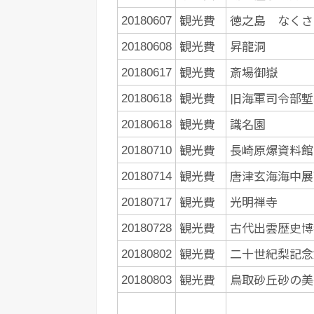
観光費
徳之島 なくさ
20180607
観光費
昇龍洞
20180608
観光費
斎場御嶽
20180617
観光費
旧海軍司令部塹
20180618
観光費
識名園
20180618
観光費
長崎原爆資料館
20180710
観光費
唐津玄海海中展
20180714
観光費
光明禅寺
20180717
観光費
古代出雲歴史博
20180728
観光費
二十世紀梨記念
20180802
観光費
鳥取砂丘砂の美
20180803