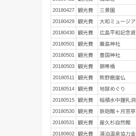
観光費
三景園
20180427
観光費
大和ミュージア
20180429
観光費
広島平和記念資
20180430
観光費
厳島神社
20180501
観光費
豊国神社
20180501
観光費
錦帯橋
20180503
観光費
熊野磨崖仏
20180511
観光費
地獄めぐり
20180514
観光費
稲積水中鍾乳洞
20180515
観光費
鉄砲館＋月窓亭
20180530
観光費
屋久杉自然館
20180531
観光費
湯泊温泉協力金
20180602