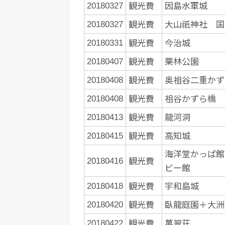
観光費
因島水軍城
20180327
観光費
大山祇神社 国
20180327
観光費
今治城
20180331
観光費
栗林公園
20180407
観光費
奥祖谷二重かず
20180408
観光費
祖谷かずら橋
20180408
観光費
龍河洞
20180413
観光費
高知城
20180415
海洋堂かっぱ館
観光費
20180416
ビー館
観光費
宇和島城
20180418
観光費
臥龍庭園＋大洲
20180420
観光費
萬翠荘
20180422