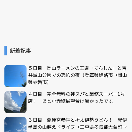
新着記事
５日目 岡山ラーメンの王道「てんしん」と吉
井城山公園での恐怖の夜（兵庫県姫路市→岡山
県赤磐市）
４日目 完全無料の神スパと業務スーパー1号
店！ あと小赤壁展望台は暑かったです。
３日目 瀧原宮参拝と極太伊勢うどん！ 紀伊
半島の山越えドライブ（三重県多気郡大台町→