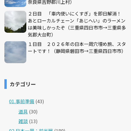
奈良県吉野郡川上村）
２日目 「車内使いにくすぎ」を即日解消！
あとローカルチェーン「あじへい」のラーメン
は美味しかったぞ（三重県四日市市→三重県多
気郡大台町）
１日目 ２０２６年の日本一周穴埋め旅、スタ
ートです！（静岡県磐田市→三重県四日市市）
カテゴリー
01.事前準備
(43)
道具
(30)
雑談
(13)
02.日本一周：前半戦
(180)