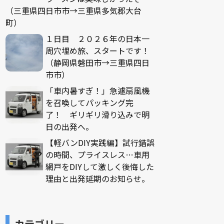
（三重県四日市市→三重県多気郡大台
町）
１日目 ２０２６年の日本一
周穴埋め旅、スタートです！
（静岡県磐田市→三重県四日
市市）
「車内暑すぎ！」急遽扇風機
を召喚してパッキング完
了！ ギリギリ滑り込みで明
日の出発へ。
【軽バンDIY実践編】試行錯誤
の時間、プライスレス…車用
網戸をDIYして激しく後悔した
理由と出発延期のお知らせ。
カテゴリー