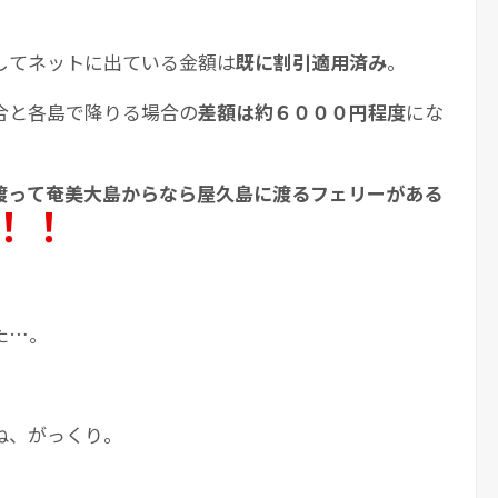
してネットに出ている金額は
既に割引適用済み
。
合と各島で降りる場合の
差額は約６０００円程度
にな
渡って奄美大島からなら屋久島に渡るフェリーがある
！！
た…。
ね、がっくり。