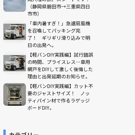
（静岡県磐田市→三重県四日
市市）
「車内暑すぎ！」急遽扇風機
を召喚してパッキング完
了！ ギリギリ滑り込みで明
日の出発へ。
【軽バンDIY実践編】試行錯誤
の時間、プライスレス…車用
網戸をDIYして激しく後悔した
理由と出発延期のお知らせ。
【軽バンDIY実践編】カット不
要のジャストサイズ！ ノッ
ティパイン材で作るラゲッジ
ボードDIY。
カテゴリー