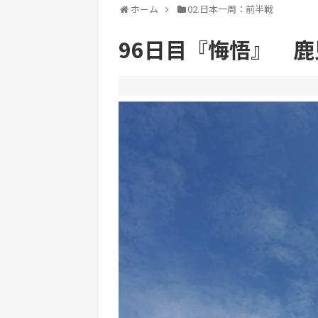
ホーム
02.日本一周：前半戦
96日目『悔悟』 