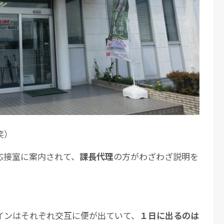
笑）
応接室に案内されて、
課長代理
の方がわざわざ説明を
インはそれぞれ交互に便が出ていて、
１日に出るのは