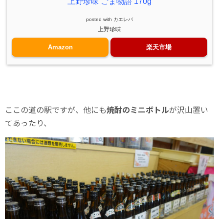
上野珍味 ごま物語 170g
posted with
カエレバ
上野珍味
Amazon
楽天市場
ここの道の駅ですが、他にも
焼酎のミニボトル
が沢山置い
てあったり、