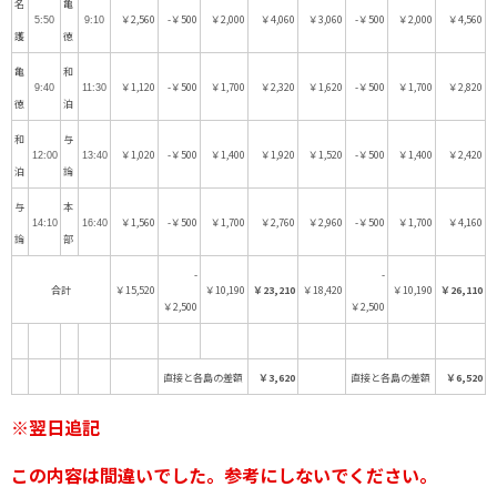
名
亀
￥2,560
-￥500
￥2,000
￥4,060
￥3,060
-￥500
￥2,000
￥4,560
5:50
9:10
護
徳
亀
和
￥1,120
-￥500
￥1,700
￥2,320
￥1,620
-￥500
￥1,700
￥2,820
9:40
11:30
徳
泊
和
与
￥1,020
-￥500
￥1,400
￥1,920
￥1,520
-￥500
￥1,400
￥2,420
12:00
13:40
泊
論
与
本
￥1,560
-￥500
￥1,700
￥2,760
￥2,960
-￥500
￥1,700
￥4,160
14:10
16:40
論
部
-
-
合計
￥15,520
￥10,190
￥23,210
￥18,420
￥10,190
￥26,110
￥2,500
￥2,500
直接と各島の差額
￥3,620
直接と各島の差額
￥6,520
※翌日追記
この内容は間違いでした。参考にしないでください。