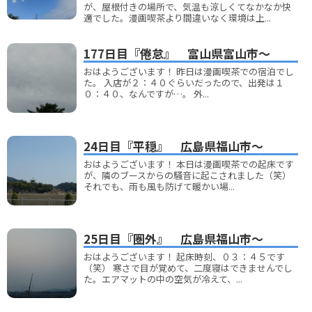
が、屋根付きの場所で、気温も涼しくてなかなか快
適でした。漫画喫茶より間違いなく環境は上...
177日目『倦怠』 富山県富山市～
おはようございます！ 昨日は漫画喫茶での宿泊でし
た。 入店が２：４０ぐらいだったので、出発は１
０：４０、なんですが…。 外...
24日目『平穏』 広島県福山市～
おはようございます！ 本日は漫画喫茶での起床です
が、隣のブースからの騒音に起こされました（笑）
それでも、雨も風も防げて暖かい場...
25日目『圏外』 広島県福山市～
おはようございます！ 起床時刻、０３：４５です
（笑） 寒さで目が覚めて、二度寝はできませんでし
た。エアマットの中の空気が冷えて、...