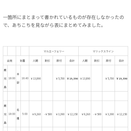
一箇所にまとまって書かれているものが存在しなかったの
で、あちこちを見ながら表にまとめてみました。
マルエーフェリー
マリックスライン
出発
到着
人間
割引
原付
合計
人間
割引
原付
合計
鹿
本
児
￥13,890
￥5,700
￥19,590
￥13,890
￥5,700
￥19,590
18:00
16:40
部
島
鹿
名
児
￥9,260
-￥500
￥3,390
￥12,150
￥9,260
-￥500
￥3,390
￥12,150
18:00
5:00
護
島