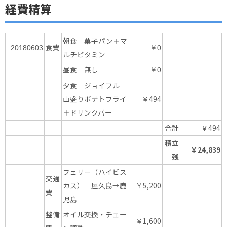
経費精算
朝食 菓子パン＋マ
食費
20180603
￥0
ルチビタミン
昼食 無し
￥0
夕食 ジョイフル
山盛りポテトフライ
￥494
＋ドリンクバー
合計
￥494
積立
￥24,839
残
フェリー（ハイビス
交通
カス） 屋久島→鹿
￥5,200
費
児島
整備
オイル交換・チェー
￥1,600